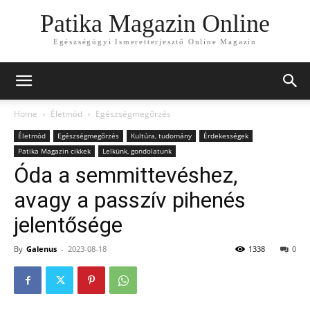
Patika Magazin Online
Egészségügyi Ismeretterjesztő Online Magazin
Home
Életmód
Egészségmegőrzés
Életmód
Egészségmegőrzés
Kultúra, tudomány
Érdekességek
Patika Magazin cikkek
Lelkünk, gondolatunk
Óda a semmittevéshez,
avagy a passzív pihenés
jelentősége
By
Galenus
-
2023-08-18
1338
0