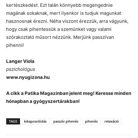
kertészkedést. Ezt talán könnyebb megengednie
magának sokaknak, mert ilyenkor is tudjuk magunkat
hasznosnak érezni. Néha viszont érezzük, arra vágyunk,
hogy csak pihentessük a szemünket vagy valami
szórakoztató műsort nézzünk. Merjünk passzívan
pihenni!
Langer Viola
pszichológus
www.nyugizona.hu
A cikk a Patika Magazinban jelent meg! Keresse minden
hónapban a gyógyszertárakban!
TAGS
kikapcsolódás
passzív pihenés
pihenés
relaxáció