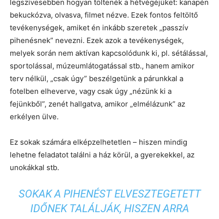
legszívesebben hogyan töltenék a hétvégéjüket: kanapén
bekuckózva, olvasva, filmet nézve. Ezek fontos feltöltő
tevékenységek, amiket én inkább szeretek „passzív
pihenésnek” nevezni. Ezek azok a tevékenységek,
melyek során nem aktívan kapcsolódunk ki, pl. sétálással,
sportolással, múzeumlátogatással stb., hanem amikor
terv nélkül, „csak úgy” beszélgetünk a párunkkal a
fotelben elheverve, vagy csak úgy „nézünk ki a
fejünkből”, zenét hallgatva, amikor „elmélázunk” az
erkélyen ülve.
Ez sokak számára elképzelhetetlen – hiszen mindig
lehetne feladatot találni a ház körül, a gyerekekkel, az
unokákkal stb.
SOKAK A PIHENÉST ELVESZTEGETETT
IDŐNEK TALÁLJÁK, HISZEN ARRA