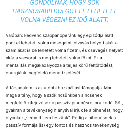
GONDOLNAK, HOGY SOK
HASZNOSABB DOLGOT EL LEHETETT
VOLNA VÉGEZNI EZ IDŐ ALATT.
Valóban: kedvenc szappanoperánk egy epizódja alatt
pont el lehetett volna mosogatni, olvasás helyett akár a
számlákat is be lehetett volna fizetni, és csevegés helyett
akár a vacsorát is meg lehetett volna főzni. Ez a
mentalitás megakadályozza a teljes körű feltöltődést,
energiánk megfelelő menedzselését.
A társadalom is az utóbbi hozzáállást támogatja. Már
maga a tény, hogy a szókincsünkben sincsenek
megfelelő kifejezések a passzív pihenésre, árulkodó. Sőt,
gyakran a tevékenység hiányával írjuk le a pihenést, hogy
olyankor „semmit sem teszünk”. Pedig a pihenésnek a
passzív formája (is) egy fontos és hasznos tevékenység