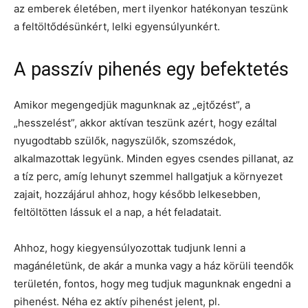
az emberek életében, mert ilyenkor hatékonyan teszünk
a feltöltődésünkért, lelki egyensúlyunkért.
A passzív pihenés egy befektetés
Amikor megengedjük magunknak az „ejtőzést”, a
„hesszelést”, akkor aktívan teszünk azért, hogy ezáltal
nyugodtabb szülők, nagyszülők, szomszédok,
alkalmazottak legyünk. Minden egyes csendes pillanat, az
a tíz perc, amíg lehunyt szemmel hallgatjuk a környezet
zajait, hozzájárul ahhoz, hogy később lelkesebben,
feltöltötten lássuk el a nap, a hét feladatait.
Ahhoz, hogy kiegyensúlyozottak tudjunk lenni a
magánéletünk, de akár a munka vagy a ház körüli teendők
területén, fontos, hogy meg tudjuk magunknak engedni a
pihenést. Néha ez aktív pihenést jelent, pl.