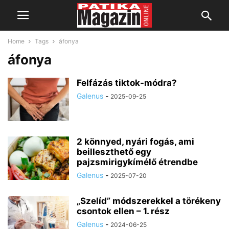
Home
Tags
áfonya
áfonya
Felfázás tiktok-módra?
Galenus
-
2025-09-25
2 könnyed, nyári fogás, ami
beilleszthető egy
pajzsmirigykímélő étrendbe
Galenus
-
2025-07-20
„Szelíd” módszerekkel a törékeny
csontok ellen – 1. rész
Galenus
-
2024-06-25