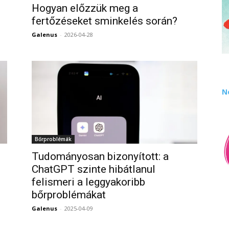
Hogyan előzzük meg a
fertőzéseket sminkelés során?
0
Galenus
-
2026-04-28
0
N
Bőrproblémák
Tudományosan bizonyított: a
ChatGPT szinte hibátlanul
felismeri a leggyakoribb
0
bőrproblémákat
Galenus
-
2025-04-09
0