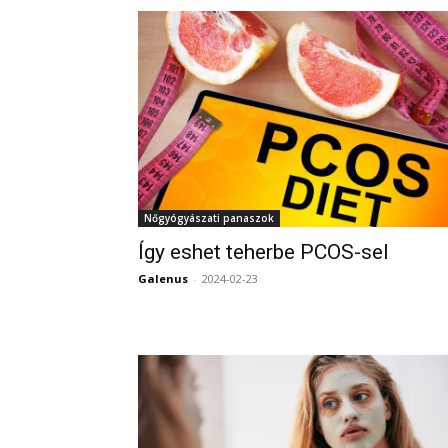
Nőgyógyászati panaszok
Így eshet teherbe PCOS-sel
Galenus
-
2024-02-23