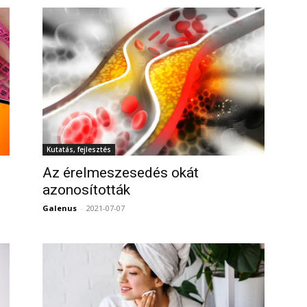
Kutatás, fejlesztés
Az érelmeszesedés okát
azonosították
0
Galenus
-
2021-07-07
0