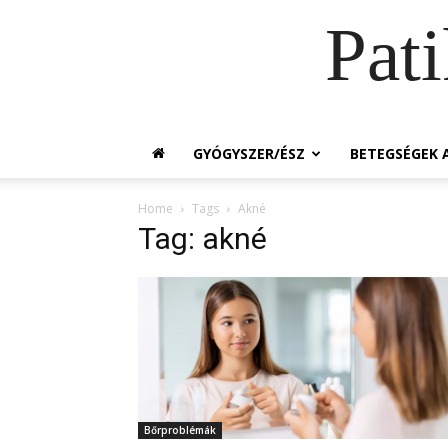
Pat
GYÓGYSZER/ÉSZ
BETEGSÉGEK A
Home
Tags
Akné
Tag: akné
Bőrproblémák