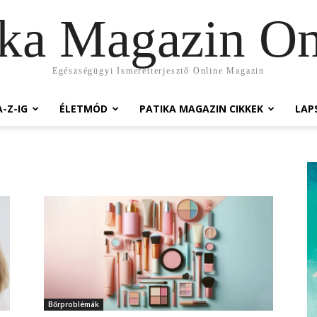
ika Magazin On
Egészségügyi Ismeretterjesztő Online Magazin
-Z-IG
ÉLETMÓD
PATIKA MAGAZIN CIKKEK
LAP
Bőrproblémák