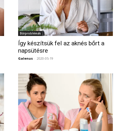
Bőrproblémák
Így készítsük fel az aknés bőrt a
napsütésre
Galenus
-
2020-05-19
0
0