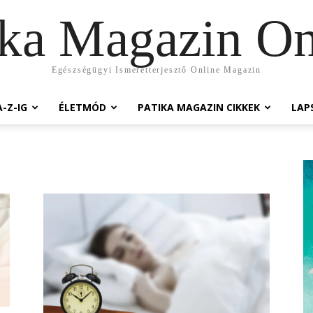
ika Magazin On
Egészségügyi Ismeretterjesztő Online Magazin
-Z-IG
ÉLETMÓD
PATIKA MAGAZIN CIKKEK
LAP