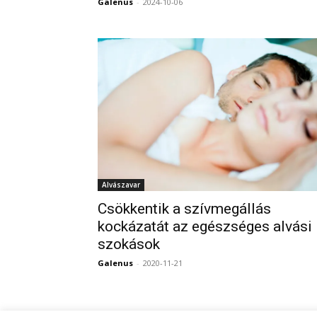
Galenus
-
2024-10-06
Alvászavar
Csökkentik a szívmegállás
kockázatát az egészséges alvási
szokások
Galenus
-
2020-11-21