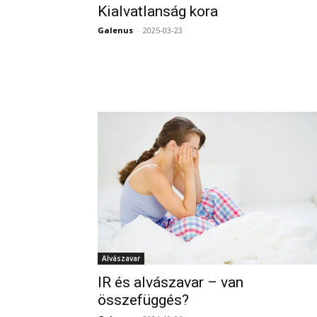
Kialvatlanság kora
Galenus
-
2025-03-23
Alvászavar
IR és alvászavar – van
összefüggés?