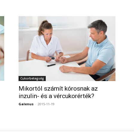
0
Cukorbetegség
Mikortól számít kórosnak az
inzulin- és a vércukorérték?
Galenus
-
2015-11-19
0
0