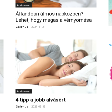
Alvászavar
0
Állandóan álmos napközben?
Lehet, hogy magas a vérnyomása
Galenus
-
2024-11-21
0
N
Alvászavar
4 tipp a jobb alvásért
Galenus
-
2023-03-13
0