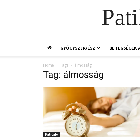
Pat
GYÓGYSZER/ÉSZ
BETEGSÉGEK A
Home
Tags
álmosság
Tag: álmosság
PatiCafé