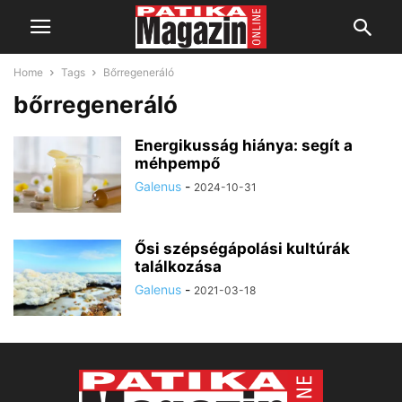
Home
Tags
Bőrregeneráló
bőrregeneráló
Energikusság hiánya: segít a
méhpempő
Galenus
-
2024-10-31
Ősi szépségápolási kultúrák
találkozása
Galenus
-
2021-03-18