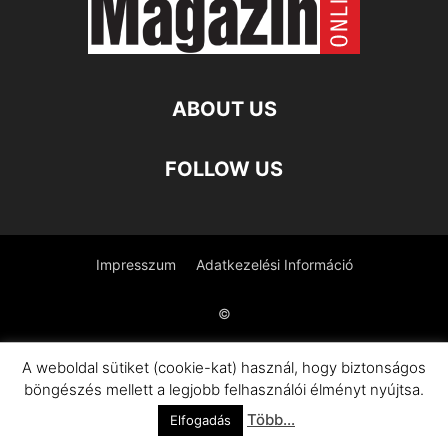
ABOUT US
FOLLOW US
Impresszum
Adatkezelési Információ
©
A weboldal sütiket (cookie-kat) használ, hogy biztonságos
böngészés mellett a legjobb felhasználói élményt nyújtsa.
Több...
Elfogadás