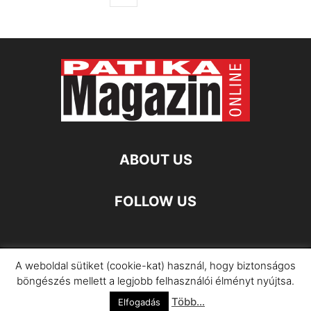
ABOUT US
FOLLOW US
A weboldal sütiket (cookie-kat) használ, hogy biztonságos
Impresszum
Adatkezelési Információ
böngészés mellett a legjobb felhasználói élményt nyújtsa.
Több...
©
Elfogadás