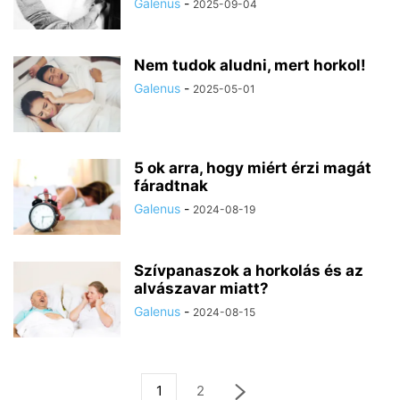
Galenus
-
2025-09-04
Nem tudok aludni, mert horkol!
Galenus
-
2025-05-01
5 ok arra, hogy miért érzi magát
fáradtnak
Galenus
-
2024-08-19
Szívpanaszok a horkolás és az
alvászavar miatt?
Galenus
-
2024-08-15
1
2