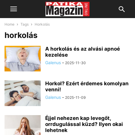
Home
Tags
Horkolás
horkolás
A horkolás és az alvási apnoé
kezelése
Galenus
-
2025-11-30
Horkol? Ezért érdemes komolyan
venni!
Galenus
-
2025-11-09
Éjjel nehezen kap levegőt,
orrdugulással küzd? Ilyen okai
lehetnek