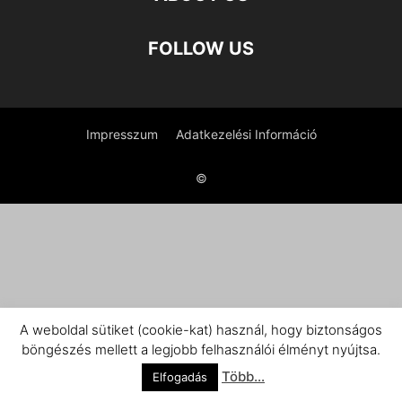
FOLLOW US
Impresszum
Adatkezelési Információ
©
A weboldal sütiket (cookie-kat) használ, hogy biztonságos
böngészés mellett a legjobb felhasználói élményt nyújtsa.
Több...
Elfogadás