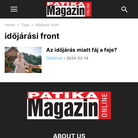
Home
Tags
Időjárási front
időjárási front
Az időjárás miatt fáj a feje?
Galenus
-
2024-02-14
ABOUT US