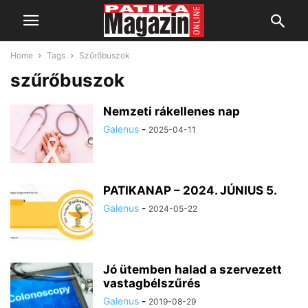
Home
Tags
Szűrőbuszok
szűrőbuszok
Nemzeti rákellenes nap
Galenus
-
2025-04-11
PATIKANAP – 2024. JÚNIUS 5.
Galenus
-
2024-05-22
Jó ütemben halad a szervezett
vastagbélszűrés
Galenus
-
2019-08-29