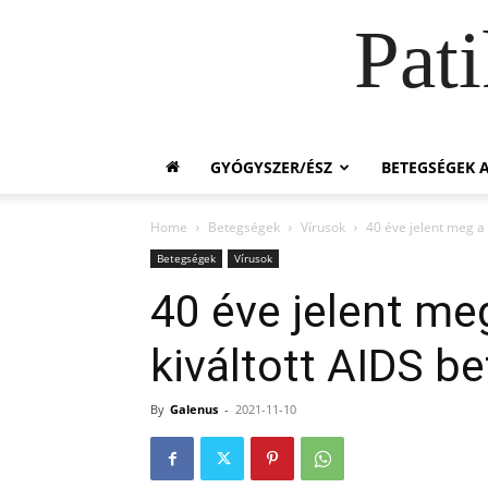
Pat
GYÓGYSZER/ÉSZ
BETEGSÉGEK A
Home
Betegségek
Vírusok
40 éve jelent meg a 
Betegségek
Vírusok
40 éve jelent meg
kiváltott AIDS b
By
Galenus
-
2021-11-10