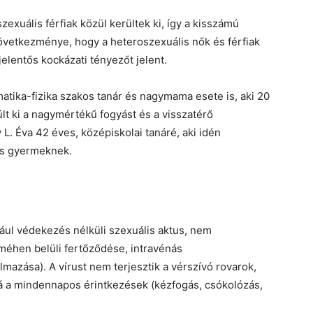
xuális férfiak közül kerültek ki, így a kisszámú
következménye, hogy a heteroszexuális nők és férfiak
elentős kockázati tényezőt jelent.
matika-fizika szakos tanár és nagymama esete is, aki 20
ült ki a nagymértékű fogyást és a visszatérő
L. Éva 42 éves, középiskolai tanáré, aki idén
es gyermeknek.
ul védekezés nélküli szexuális aktus, nem
méhen belüli fertőződése, intravénás
lmazása). A vírust nem terjesztik a vérszívó rovarok,
bbá a mindennapos érintkezések (kézfogás, csókolózás,