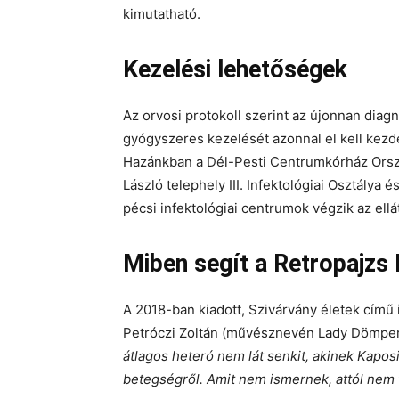
kimutatható.
Kezelési lehetőségek
Az orvosi protokoll szerint az újonnan diag
gyógyszeres kezelését azonnal el kell kezde
Hazánkban a Dél-Pesti Centrumkórház Orszá
László telephely III. Infektológiai Osztálya
pécsi infektológiai centrumok végzik az ellá
Miben segít a
Retropajzs 
A 2018-ban kiadott, Szivárvány életek című
Petróczi Zoltán (művésznevén Lady Dömper)
átlagos heteró nem lát senkit, akinek Kapos
betegségről. Amit nem ismernek, attól nem 