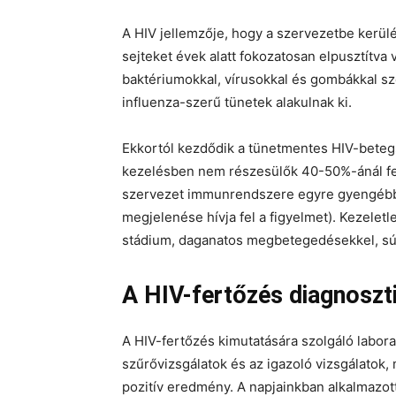
A HIV jellemzője, hogy a szervezetbe kerü
sejteket évek alatt fokozatosan elpusztítva 
baktériumokkal, vírusokkal és gombákkal sz
influenza-szerű tünetek alakulnak ki.
Ekkortól kezdődik a tünetmentes HIV-betegsé
kezelésben nem részesülők 40-50%-ánál fej
szervezet immunrendszere egyre gyengébbé
megjelenése hívja fel a figyelmet). Kezeletl
stádium, daganatos megbetegedésekkel, súl
A HIV-fertőzés diagnoszt
A HIV-fertőzés kimutatására szolgáló labora
szűrővizsgálatok és az igazoló vizsgálatok,
pozitív eredmény. A napjainkban alkalmazott