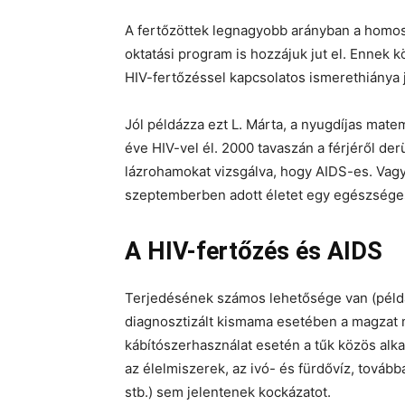
A fertőzöttek legnagyobb arányban a homosze
oktatási program is hozzájuk jut el. Ennek 
HIV-fertőzéssel kapcsolatos ismerethiánya j
Jól példázza ezt L. Márta, a nyugdíjas mate
éve HIV-vel él. 2000 tavaszán a férjéről der
lázrohamokat vizsgálva, hogy AIDS-es. Vagy 
szeptemberben adott életet egy egészség
A HIV-fertőzés és AIDS
Terjedésének számos lehetősége van (példá
diagnosztizált kismama esetében a magzat 
kábítószerhasználat esetén a tűk közös alka
az élelmiszerek, az ivó- és fürdővíz, tová
stb.) sem jelentenek kockázatot.