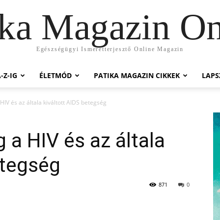
ika Magazin On
Egészségügyi Ismeretterjesztő Online Magazin
-Z-IG
ÉLETMÓD
PATIKA MAGAZIN CIKKEK
LAP
HIV és az általa kiváltott AIDS betegség
 a HIV és az általa
etegség
871
0