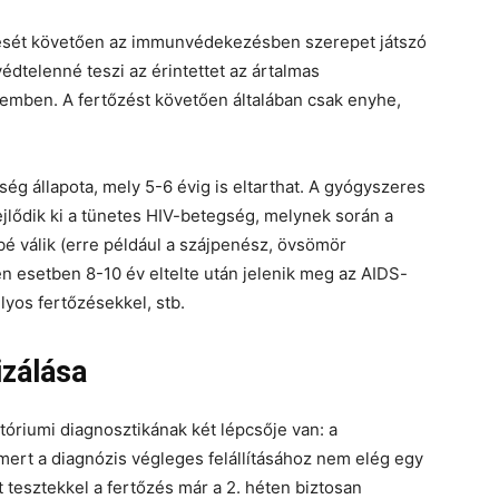
lését követően az immunvédekezésben szerepet játszó
védtelenné teszi az érintettet az ártalmas
emben. A fertőzést követően általában csak enyhe,
g állapota, mely 5-6 évig is eltarthat. A gyógyszeres
lődik ki a tünetes HIV-betegség, melynek során a
 válik (erre például a szájpenész, övsömör
en esetben 8-10 év eltelte után jelenik meg az AIDS-
yos fertőzésekkel, stb.
izálása
tóriumi diagnosztikának két lépcsője van: a
 mert a diagnózis végleges felállításához nem elég egy
 tesztekkel a fertőzés már a 2. héten biztosan