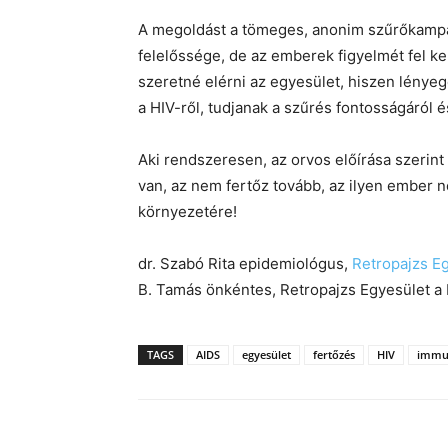
A megoldást a tömeges, anonim szűrőkampá
felelőssége, de az emberek figyelmét fel ke
szeretné elérni az egyesület, hiszen lénye
a HIV-ről, tudjanak a szűrés fontosságáról é
Aki rendszeresen, az orvos előírása szerint
van, az nem fertőz tovább, az ilyen ember
környezetére!
dr. Szabó Rita epidemiológus,
Retropajzs Eg
B. Tamás önkéntes, Retropajzs Egyesület a 
TAGS
AIDS
egyesület
fertőzés
HIV
immu