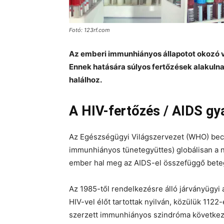
Fotó: 123rf.com
Az emberi immunhiányos állapotot okozó ví
Ennek hatására súlyos fertőzések alakulna
halálhoz.
A HIV-fertőzés / AIDS gy
Az Egészségügyi Világszervezet (WHO) becsl
immunhiányos tünetegyüttes) globálisan a ne
ember hal meg az AIDS-el összefüggő bet
Az 1985-től rendelkezésre álló járványügyi
HIV-vel élőt tartottak nyilván, közülük 112
szerzett immunhiányos szindróma követke