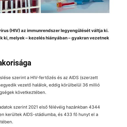
rus (HIV) az immunrendszer legyengülését váltja ki.
k ki, melyek – kezelés hiányában – gyakran vezetnek
akorisága
ése szerint a HIV-fertőzés és az AIDS (szerzett
gyedik vezető halálok, eddig körülbelül 36 millió
egségek következtében.
 adatok szerint 2021 első félévéig hazánkban 4344
2-en kerültek AIDS-stádiumba, és 433 fő hunyt el a
ztében.