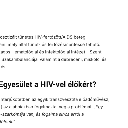
nosztizált tünetes HIV-fertőzött/AIDS beteg
ni, mely által tünet- és fertőzésmentessé tehető.
gos Hematológiai és infektológiai intézet – Szent
 és Szakambulanciája, valamint a debreceni, miskolci és
tást.
Egyesület a HIV-vel élőkért
?
 interjúkötetben az egyik transzvesztita előadóművész,
 az alábbiakban fogalmazta meg a problémát: „
Egy
i-szarkómája van, és fogalma sincs erről a
félnek.
”