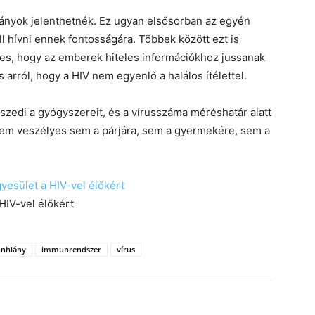
nyok jelenthetnék. Ez ugyan elsősorban az egyén
ll hívni ennek fontosságára. Többek között ezt is
ges, hogy az emberek hiteles információkhoz jussanak
s arról, hogy a HIV nem egyenlő a halálos ítélettel.
 szedi a gyógyszereit, és a vírusszáma méréshatár alatt
 nem veszélyes sem a párjára, sem a gyermekére, sem a
yesület a HIV-vel élőkért
HIV-vel élőkért
nhiány
immunrendszer
vírus