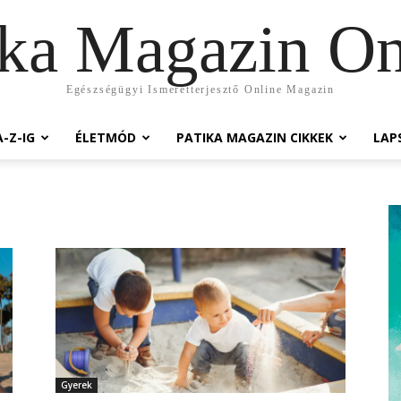
ika Magazin On
Egészségügyi Ismeretterjesztő Online Magazin
-Z-IG
ÉLETMÓD
PATIKA MAGAZIN CIKKEK
LAP
Gyerek