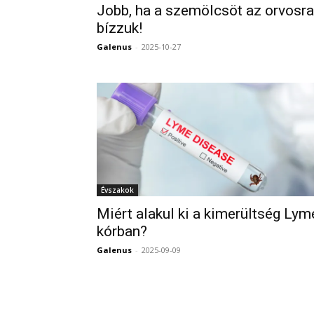
Jobb, ha a szemölcsöt az orvosra
bízzuk!
Galenus
-
2025-10-27
Évszakok
Miért alakul ki a kimerültség Lym
kórban?
Galenus
-
2025-09-09