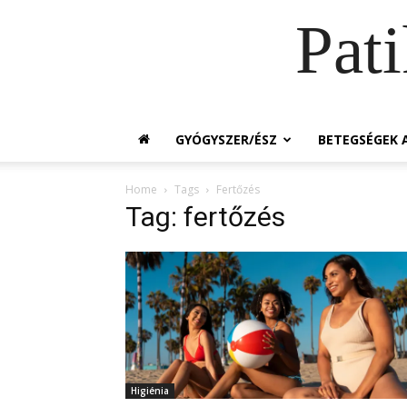
Pat
GYÓGYSZER/ÉSZ
BETEGSÉGEK A
Home
Tags
Fertőzés
Tag: fertőzés
Higiénia