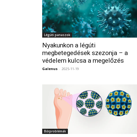
Légúti panaszok
Nyakunkon a légúti
megbetegedések szezonja – a
védelem kulcsa a megelőzés
Galenus
-
2025-11-19
Bőrproblémák