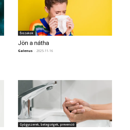
Évszakok
Jön a nátha
Galenus
-
2025-11-16
0
0
Gyógyszerek, betegségek, prevenció