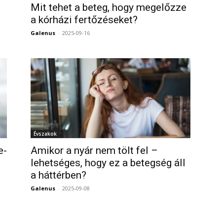
Mit tehet a beteg, hogy megelőzze
a kórházi fertőzéseket?
Galenus
-
2025-09-16
0
0
Évszakok
e-
Amikor a nyár nem tölt fel –
lehetséges, hogy ez a betegség áll
a háttérben?
0
Galenus
-
2025-09-08
0