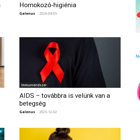
s
Homokozó-higiénia
Galenus
-
2026-04-05
0
0
N
Immunrendszer
AIDS – továbbra is velünk van a
betegség
0
Galenus
-
2025-12-02
0