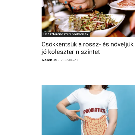
Emésztőrendszeri problémák
Csökkentsük a rossz- és növeljük
jó koleszterin szintet
Galenus
-
2022-06-23