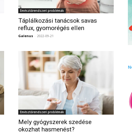
Emésztőrendszeri problémák
Táplálkozási tanácsok savas
reflux, gyomorégés ellen
Galenus
-
2022-09-21
0
0
N
Emésztőrendszeri problémák
?
Mely gyógyszerek szedése
okozhat hasmenést?
0