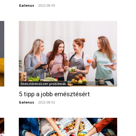
Galenus
-
2022-08-09
0
Emésztőrendszeri problémák
5 tipp a jobb emésztésért
Galenus
-
2022-08-02
0
0