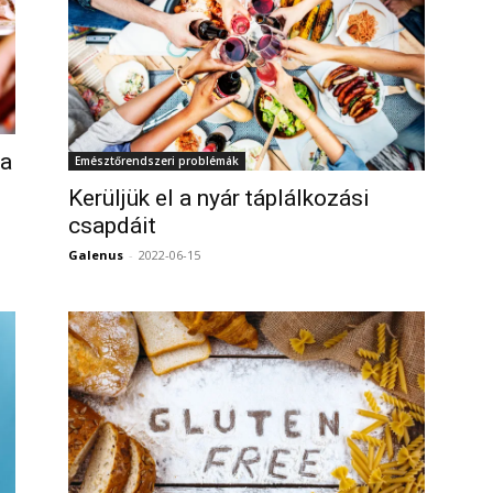
 a
Emésztőrendszeri problémák
Kerüljük el a nyár táplálkozási
0
csapdáit
Galenus
-
2022-06-15
0