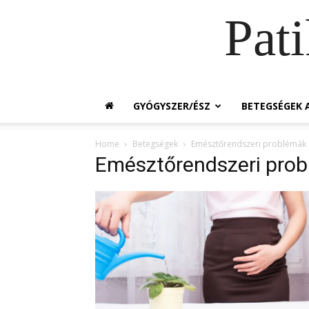
Pat
GYÓGYSZER/ÉSZ
BETEGSÉGEK A
Home
Betegségek
Emésztőrendszeri problémák
Emésztőrendszeri pro