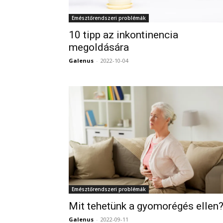
Emésztőrendszeri problémák
10 tipp az inkontinencia
megoldására
Galenus
-
2022-10-04
Emésztőrendszeri problémák
Mit tehetünk a gyomorégés ellen
Galenus
-
2022-09-11