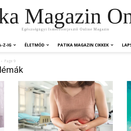
ika Magazin On
Egészségügyi Ismeretterjesztő Online Magazin
-Z-IG
ÉLETMÓD
PATIKA MAGAZIN CIKKEK
LAP
Page 9
blémák