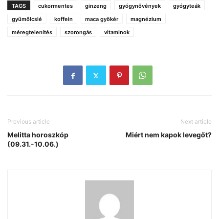
TAGS
cukormentes
ginzeng
gyógynövények
gyógyteák
gyümölcslé
koffein
maca gyökér
magnézium
méregtelenítés
szorongás
vitaminok
Previous article
Next article
Melitta horoszkóp
Miért nem kapok levegőt?
(09.31.-10.06.)