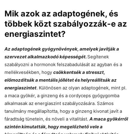
Mik azok az adaptogének, és
többek közt szabályozzák-e az
energiaszintet?
Az adaptogének gyógynövények, amelyek javítják a
szervezet alkalmazkodó képességét.
Segítenek
szabályozni a hormonok felszabadulását az agyban és a
mellékvesékben, hogy
csökkentsék a stresszt,
előmozdítsák a mentális jóllétet és helyreállítsák az
energiaszintet
. Különösen az olyan adaptogének, mint pl.
a maca gyökér, a ginzeng és a cordyceps gyógygomba
alkalmasak az energiaszint szabályozására. Számos
tanulmány megállapította, hogy a ginzeng kivonat javít a
fáradtság tünetein, és növeli a vitalitást.
A maca gyökérről
szintén kimutatták, hogy megelőzhető vele a