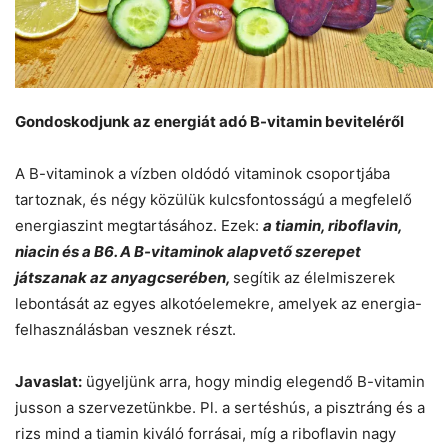
Gondoskodjunk az energiát adó B-vitamin beviteléről
A B-vitaminok a vízben oldódó vitaminok csoportjába
tartoznak, és négy közülük kulcsfontosságú a megfelelő
energiaszint megtartásához. Ezek:
a tiamin, riboflavin,
niacin és a B6. A B-vitaminok alapvető szerepet
játszanak az anyagcserében,
segítik az élelmiszerek
lebontását az egyes alkotóelemekre, amelyek az energia-
felhasználásban vesznek részt.
Javaslat:
ügyeljünk arra, hogy mindig elegendő B-vitamin
jusson a szervezetünkbe. Pl. a sertéshús, a pisztráng és a
rizs mind a tiamin kiváló forrásai, míg a riboflavin nagy