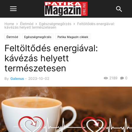
Home
Életmód
Egészségmegőrzés
Feltöltődés energiával:
kávézás helyett természetesen
Életmód
Egészségmegőrzés
Patika Magazin cikkek
Feltöltődés energiával:
Szenvedélybetegségek
Vitaminok, ásványi anyagok
kávézás helyett
természetesen
2189
0
By
Galenus
-
2023-10-02