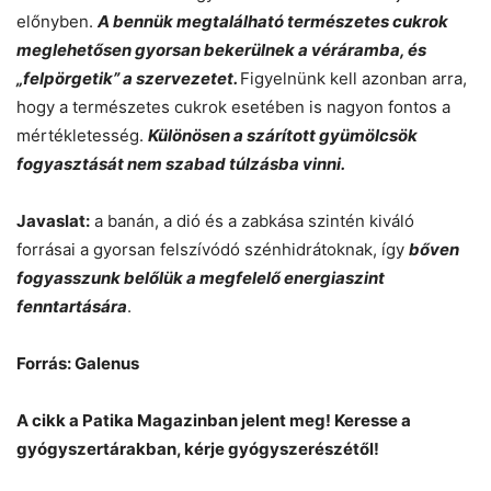
előnyben.
A bennük megtalálható természetes cukrok
meglehetősen gyorsan bekerülnek a véráramba, és
„felpörgetik” a szervezetet.
Figyelnünk kell azonban arra,
hogy a természetes cukrok esetében is nagyon fontos a
mértékletesség.
Különösen a szárított gyümölcsök
fogyasztását nem szabad túlzásba vinni.
Javaslat:
a banán, a dió és a zabkása szintén kiváló
forrásai a gyorsan felszívódó szénhidrátoknak, így
bőven
fogyasszunk belőlük a megfelelő energiaszint
fenntartására
.
Forrás: Galenus
A cikk a Patika Magazinban jelent meg! Keresse a
gyógyszertárakban, kérje gyógyszerészétől!