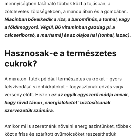
mennyiségben található többek közt a tojásban, a
zöldleveles zöldségekben, a mandulában és a gombában
.
Niacinban bővelkedik a rizs, a baromfihús, a tonhal, vagy
a földimogyoró. Végül, B6 vitaminban gazdag pl. a
csicseriborsó, a marhamáj és az olajos hal (tonhal, lazac).
Hasznosak-e a természetes
cukrok?
A maratoni futók például természetes cukrokat – gyors
felszívódású szénhidrátokat – fogyasztanak edzés vagy
verseny előtt. Hiszen
ez az egyik egyszerű módja annak,
hogy rövid távon „energialöketet” biztosítsanak
szervezetük számára
.
Amikor mi is szeretnénk növelni energiaszintünket, többek
közt a friss és szárított gyümölcsöket részesíthetjük