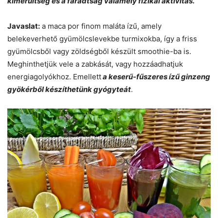
kimerültség és a fáradtság valamely fizikai aktivitás.
Javaslat:
a maca por finom maláta ízű, amely
belekeverhető gyümölcslevekbe turmixokba, így a friss
gyümölcsből vagy zöldségből készült smoothie-ba is.
Meghinthetjük vele a zabkását, vagy hozzáadhatjuk
energiagolyókhoz. Emellett
a keserű-fűszeres ízű ginzeng
gyökérből készíthetünk gyógyteát
.