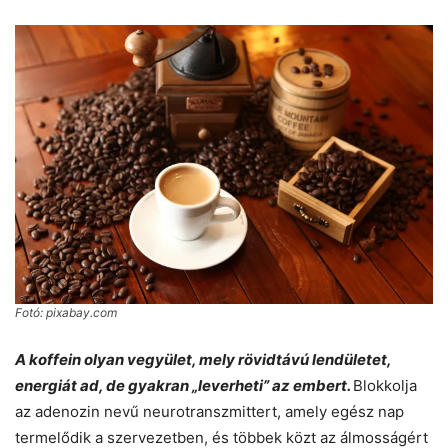
Fotó: pixabay.com
A koffein olyan vegyület, mely rövidtávú lendületet,
energiát ad, de gyakran „leverheti” az embert.
Blokkolja
az adenozin nevű neurotranszmittert, amely egész nap
termelődik a szervezetben, és többek közt az álmosságért