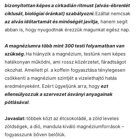
bizonyítottan képes a cirkadián ritmust (alvás-ébrenlét
ciklusát, biológiai óránkat) szabályozni.
Ezáltal nemcsak
az alvás időtartamát és minőségét javítja,
hanem segít
abban is, hogy nyugodtnak érezzük magunkat egész nap.
A magnéziumra több mint 300 testi folyamatban van
szükség.
Ha hiányzik a magnézium, testünk nem képes
hatékonyan működni, ami rossz közérzetet, fáradtságot
okozhat. Amellett pl. a koffein fogyasztása ténylegesen
csökkenti a magnézium szintjét a vizelethajtó hatás
eredményeként. Ezért ügyeljünk arra, hogy
ezt
ellensúlyozzuk a szervezet ásványi anyagainak
pótlásával
.
Javaslat:
többek közt az étcsokoládé, a zöld leveles
zöldségek, a dió, mandula kiváló magnéziumforrások –
fogyasszunk bőven belőlük.