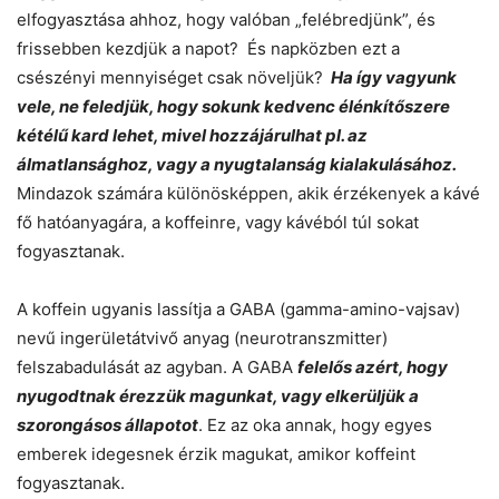
elfogyasztása ahhoz, hogy valóban „felébredjünk”, és
frissebben kezdjük a napot? És napközben ezt a
csészényi mennyiséget csak növeljük?
Ha így vagyunk
vele, ne feledjük, hogy sokunk kedvenc élénkítőszere
kétélű kard lehet, mivel hozzájárulhat pl. az
álmatlansághoz, vagy a nyugtalanság kialakulásához.
Mindazok számára különösképpen, akik érzékenyek a kávé
fő hatóanyagára, a koffeinre, vagy kávéból túl sokat
fogyasztanak.
A koffein ugyanis lassítja a GABA (gamma-amino-vajsav)
nevű ingerületátvivő anyag (neurotranszmitter)
felszabadulását az agyban. A GABA
felelős azért, hogy
nyugodtnak érezzük magunkat, vagy elkerüljük a
szorongásos állapotot
. Ez az oka annak, hogy egyes
emberek idegesnek érzik magukat, amikor koffeint
fogyasztanak.