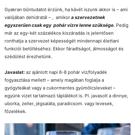
Gyakran bűntudatot érzünk, ha kávét iszunk akkor is – ami
valójában dehidratál – , amikor
a szervezetnek
egyszerűen csak egy pohár vízre lenne szüksége.
Pedig
már az egy-két százalékos kiszáradás is jelentősen
ronthatja a szervezet képességét mindennapi élettani
funkciói betöltéséhez. Ekkor fáradtságot, álmosságot és
szédülést érezhetünk.
Javaslat:
az ajánlott napi 6-8 pohár víz/folyadék
fogyasztása mellett – amely magában foglalja a
gyógyteákat vagy a cukormentes gyümölcsleveket –
együnk vizet tartalmazó táplálékot is. Pl. javasolt a dinnye,
uborka, zeller, jégsaláta, paradicsom. vagy levesek,
főzelékek.