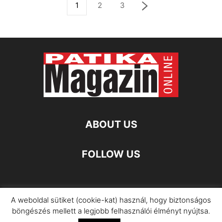
1
2
3
ABOUT US
FOLLOW US
A weboldal sütiket (cookie-kat) használ, hogy biztonságos
Impresszum
Adatkezelési Információ
böngészés mellett a legjobb felhasználói élményt nyújtsa.