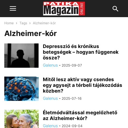
Home
Tags
Alzheimer-kór
Alzheimer-kór
Depresszió és krónikus
betegségek – hogyan függenek
össze?
Galenus
-
2025-09-07
Mitől lesz aktív vagy csendes
egy agysejt a térbeli tájékozódás
közben?
Galenus
-
2025-07-16
Életmódváltással megelőzhető
az Alzheimer-kór?
Galenus
-
2024-09-04