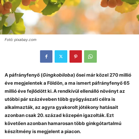
Fotó: pixabay.com
A páfrányfenyő (
Gingkobiloba
) ősei már közel 270 millió
éve megjelentek a Földön, a ma ismert páfrányfenyő 65
millió éve fejlődött ki. A rendkívül ellenálló növényt az
utóbbi pár százéveben több gyógyászati célra is
alkalmazták, az agyra gyakorolt jótékony hatásait
azonban csak 20. század közepén igazolták. Ezt
követően azonban hamarosan több ginkgótartalmú
készítmény is megjelent a piacon.