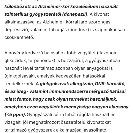
különbözött az Alzheimer-kór kezelésében használt
szintetikus gyógyszerétől (donepezil)
. A kivonat
alkalmazásával az Alzheimer-kórral járó szorongás,
depresszió, valamint fülzúgás (tinnitusz) is szignifikánsan
csökkenthető.
A növény kedvező hatásához több vegyület (flavonoid-
glikozidok, terpenoidok) is hozzájárul, a gyógyászatban
használt levél tartalmaz azonban olyan anyagokat is
(ginkgolsavak), amelyek kedvezőtlen hatásokkal
rendelkeznek.
A ginkgolsavak allergizáló, DNS-károsító,
és az ideg- valamint immunrendszerre mérgező hatásai
miatt fontos, hogy csak olyan terméket használjunk,
amelyben ezen vegyületek mennyisége nagyon alacsony
(<5 ppm).
Gyógyászati célra tehát régóta használt és
vizsgált, jól meghatározott összetételű kivonatokat
tartalmazó gyógyszerek alkalmazása javasolható.