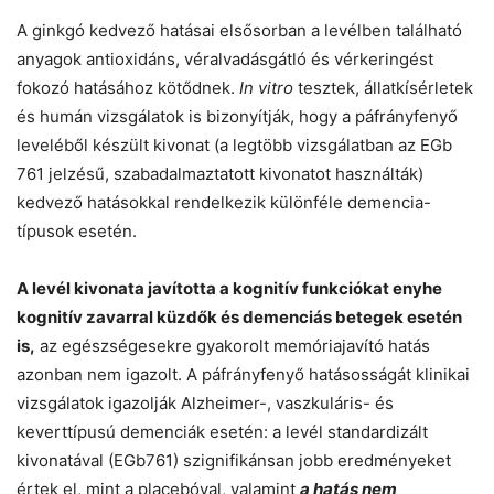
A ginkgó kedvező hatásai elsősorban a levélben található
anyagok antioxidáns, véralvadásgátló és vérkeringést
fokozó hatásához kötődnek.
In vitro
tesztek, állatkísérletek
és humán vizsgálatok is bizonyítják, hogy a páfrányfenyő
leveléből készült kivonat (a legtöbb vizsgálatban az EGb
761 jelzésű, szabadalmaztatott kivonatot használták)
kedvező hatásokkal rendelkezik különféle demencia-
típusok esetén.
A levél kivonata javította a kognitív funkciókat enyhe
kognitív zavarral küzdők és demenciás betegek esetén
is,
az egészségesekre gyakorolt memóriajavító hatás
azonban nem igazolt. A páfrányfenyő hatásosságát klinikai
vizsgálatok igazolják Alzheimer-, vaszkuláris- és
keverttípusú demenciák esetén: a levél standardizált
kivonatával (EGb761) szignifikánsan jobb eredményeket
értek el, mint a placebóval, valamint
a hatás nem