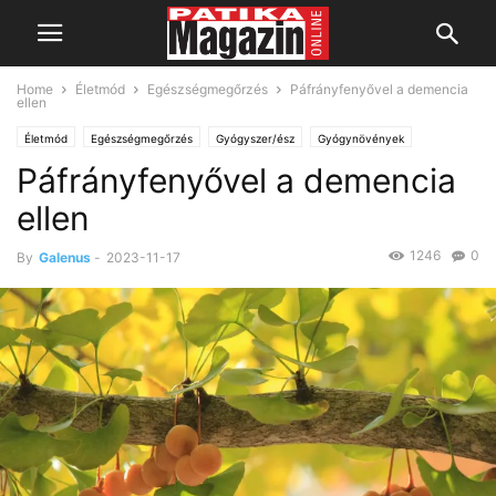
Home
Életmód
Egészségmegőrzés
Páfrányfenyővel a demencia
ellen
Életmód
Egészségmegőrzés
Gyógyszer/ész
Gyógynövények
Páfrányfenyővel a demencia
Betegségek
Idegrendszeri panaszok
ellen
1246
0
By
Galenus
-
2023-11-17