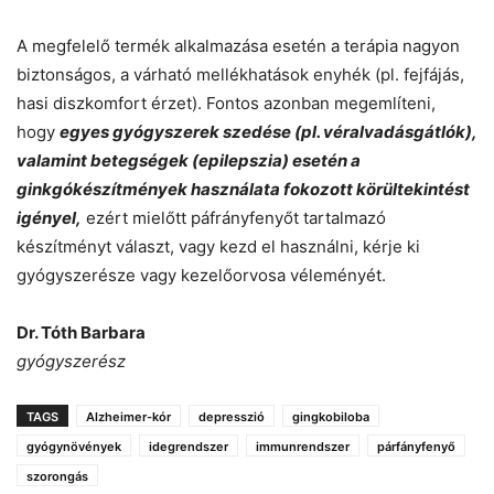
A megfelelő termék alkalmazása esetén a terápia nagyon
biztonságos, a várható mellékhatások enyhék (pl. fejfájás,
hasi diszkomfort érzet). Fontos azonban megemlíteni,
hogy
egyes gyógyszerek szedése (pl. véralvadásgátlók),
valamint betegségek (epilepszia) esetén a
ginkgókészítmények használata fokozott körültekintést
igényel,
ezért mielőtt páfrányfenyőt tartalmazó
készítményt választ, vagy kezd el használni, kérje ki
gyógyszerésze vagy kezelőorvosa véleményét.
Dr. Tóth Barbara
gyógyszerész
TAGS
Alzheimer-kór
depresszió
gingkobiloba
gyógynövények
idegrendszer
immunrendszer
párfányfenyő
szorongás