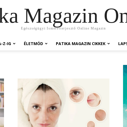
ika Magazin On
Egészségügyi Ismeretterjesztő Online Magazin
-Z-IG
ÉLETMÓD
PATIKA MAGAZIN CIKKEK
LAP