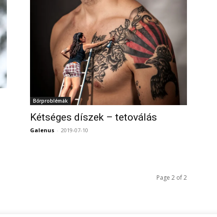
Bőrproblémák
Kétséges díszek – tetoválás
0
Galenus
-
2019-07-10
0
Page 2 of 2