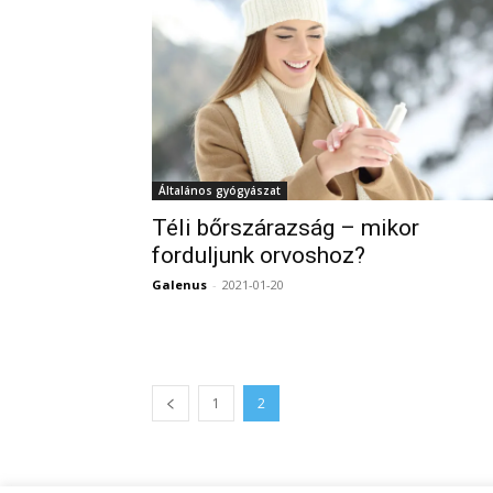
Általános gyógyászat
Téli bőrszárazság – mikor
forduljunk orvoshoz?
Galenus
-
2021-01-20
1
2