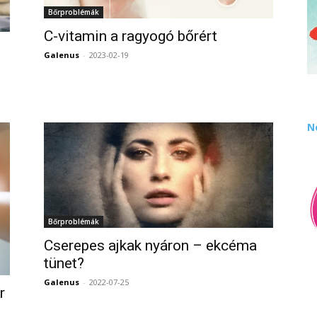
Bőrproblémák
C-vitamin a ragyogó bőrért
Galenus
-
2023-02-19
0
0
N
Bőrproblémák
Cserepes ajkak nyáron – ekcéma
tünet?
Galenus
-
2022-07-25
0
r