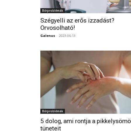
Bőrproblémák
Szégyelli az erős izzadást?
Orvosolható!
Galenus
-
2023-06-13
Bőrproblémák
5 dolog, ami rontja a pikkelysömö
tüneteit