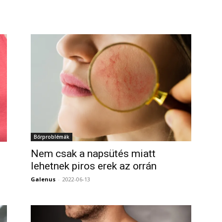
0
Bőrproblémák
Nem csak a napsütés miatt
lehetnek piros erek az orrán
Galenus
-
2022-06-13
0
0