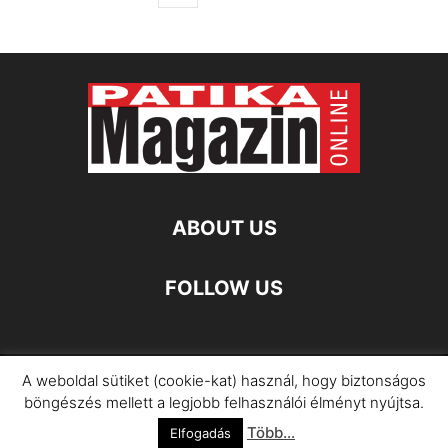
ABOUT US
FOLLOW US
A weboldal sütiket (cookie-kat) használ, hogy biztonságos
Impresszum
Adatkezelési Információ
böngészés mellett a legjobb felhasználói élményt nyújtsa.
Több...
©
Elfogadás