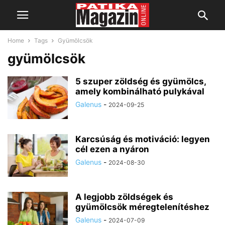
Home
Tags
Gyümölcsök
gyümölcsök
5 szuper zöldség és gyümölcs,
amely kombinálható pulykával
Galenus
-
2024-09-25
Karcsúság és motiváció: legyen
cél ezen a nyáron
Galenus
-
2024-08-30
A legjobb zöldségek és
gyümölcsök méregtelenítéshez
Galenus
-
2024-07-09