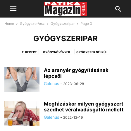
Home
Gyógyszer/ész
Gyógyszeripar
Page 3
GYÓGYSZERIPAR
E-RECEPT
GYÓGYNÖVÉNYEK
GYÓGYSZER NÉLKÜL
GYÓGYSZERIPAR
GYÓGYVIZEK
HAMISÍTJÁK!
HOGYAN SZEDJEM?
HOLISZTIKUS GYÓGYÁSZAT
Az aranyér gyógyításának
lépcsői
Galenus
-
2023-06-28
Megfázáskor milyen gyógyszert
szedhet véralvadásgátló mellett
Galenus
-
2022-12-19