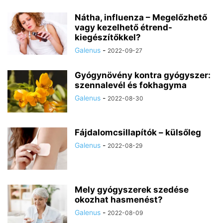
Nátha, influenza – Megelőzhető
vagy kezelhető étrend-
kiegészítőkkel?
Galenus
-
2022-09-27
Gyógynövény kontra gyógyszer:
szennalevél és fokhagyma
Galenus
-
2022-08-30
Fájdalomcsillapítók – külsőleg
Galenus
-
2022-08-29
Mely gyógyszerek szedése
okozhat hasmenést?
Galenus
-
2022-08-09