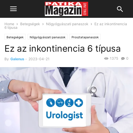
Home
Betegségek
Nőgyógyászati panaszok
Ez az inkontinencia
6 típusa
Betegségek
Nőgyógyászati panaszok
Prosztatapanaszok
Ez az inkontinencia 6 típusa
1375
0
By
Galenus
-
2023-04-21