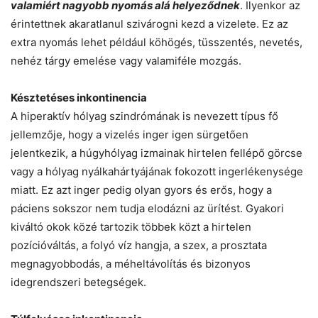
valamiért nagyobb nyomás alá helyeződnek
. Ilyenkor az
érintettnek akaratlanul szivárogni kezd a vizelete. Ez az
extra nyomás lehet például köhögés, tüsszentés, nevetés,
nehéz tárgy emelése vagy valamiféle mozgás.
Késztetéses inkontinencia
A hiperaktív hólyag szindrómának is nevezett típus fő
jellemzője, hogy a vizelés inger igen sürgetően
jelentkezik, a húgyhólyag izmainak hirtelen fellépő görcse
vagy a hólyag nyálkahártyájának fokozott ingerlékenysége
miatt. Ez azt inger pedig olyan gyors és erős, hogy a
páciens sokszor nem tudja elodázni az ürítést. Gyakori
kiváltó okok közé tartozik többek közt a hirtelen
pozícióváltás, a folyó víz hangja, a szex, a prosztata
megnagyobbodás, a méheltávolítás és bizonyos
idegrendszeri betegségek.