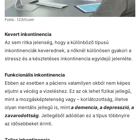
FotóL: 123rf.com
Kevert inkontinencia
Az sem ritka jelenség, hogy a különböző típusú
inkontinenciák keverednek, a nőknél különösen gyakori a
stressz és a késztetéses inkontinencia egyidejű jelenléte.
Funkcionális inkontinencia
Ebben az esetben a páciens valamilyen okból nem képes
eljutni a vécéig a vizeléshez. Ez az ok lehet fizikai jellegű,
mint a mozgásképtelenség vagy – korlátozottság, illetve
olyan mentális jellegű is, mint
a demencia, a depresszió, a
zavarodottság
. Jellegéből adódóan ez a típus többnyire
az idősebbeket érinti.
Teljes inkontinencia