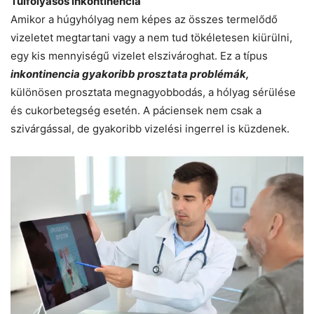
Túlfolyásos inkontinencia
Amikor a húgyhólyag nem képes az összes termelődő
vizeletet megtartani vagy a nem tud tökéletesen kiürülni,
egy kis mennyiségű vizelet elszivároghat. Ez a típus
inkontinencia gyakoribb prosztata problémák,
különösen prosztata megnagyobbodás, a hólyag sérülése
és cukorbetegség esetén. A páciensek nem csak a
szivárgással, de gyakoribb vizelési ingerrel is küzdenek.