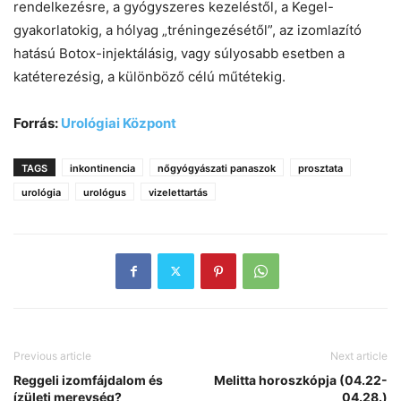
rendelkezésre, a gyógyszeres kezeléstől, a Kegel-
gyakorlatokig, a hólyag „tréningezésétől”, az izomlazító
hatású Botox-injektálásig, vagy súlyosabb esetben a
katéterezésig, a különböző célú műtétekig.
Forrás:
Urológiai Központ
TAGS
inkontinencia
nőgyógyászati panaszok
prosztata
urológia
urológus
vizelettartás
Previous article
Next article
Reggeli izomfájdalom és
Melitta horoszkópja (04.22-
ízületi merevség?
04.28.)