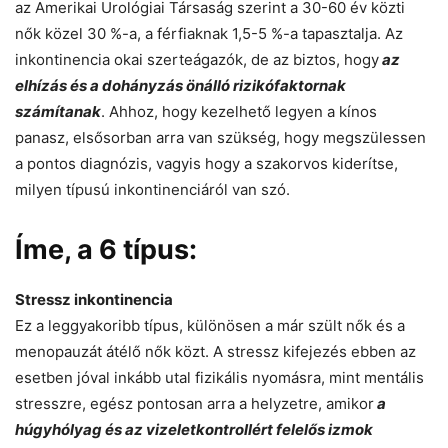
az Amerikai Urológiai Társaság szerint a 30-60 év közti
nők közel 30 %-a, a férfiaknak 1,5-5 %-a tapasztalja. Az
inkontinencia okai szerteágazók, de az biztos, hogy
az
elhízás és a dohányzás önálló rizikófaktornak
számítanak
. Ahhoz, hogy kezelhető legyen a kínos
panasz, elsősorban arra van szükség, hogy megszülessen
a pontos diagnózis, vagyis hogy a szakorvos kiderítse,
milyen típusú inkontinenciáról van szó.
Íme, a 6 típus:
Stressz inkontinencia
Ez a leggyakoribb típus, különösen a már szült nők és a
menopauzát átélő nők közt. A stressz kifejezés ebben az
esetben jóval inkább utal fizikális nyomásra, mint mentális
stresszre, egész pontosan arra a helyzetre, amikor
a
húgyhólyag és az vizeletkontrollért felelős izmok