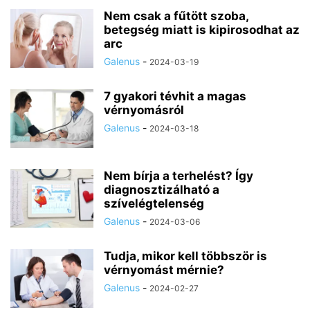
PIKKELYSÖMÖR
PROSZTATAPANASZOK
SZEMÉSZETI PANASZOK
Nem csak a fűtött szoba,
betegség miatt is kipirosodhat az
SZÍV- ÉS ÉRRENDSZERI MEGBETEGEDÉSEK
VESE/HÚGYÚTI BETEGSÉGEK
arc
VESEBETEGSÉGEK
VÍRUSOK
VISSZÉR
Galenus
-
2024-03-19
7 gyakori tévhit a magas
vérnyomásról
Galenus
-
2024-03-18
Nem bírja a terhelést? Így
diagnosztizálható a
szívelégtelenség
Galenus
-
2024-03-06
Tudja, mikor kell többször is
vérnyomást mérnie?
Galenus
-
2024-02-27