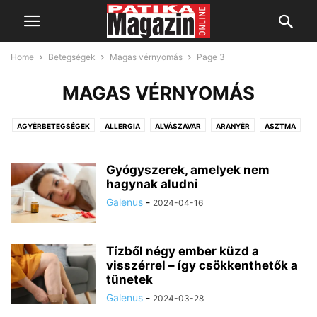
Home
Betegségek
Magas vérnyomás
Page 3
MAGAS VÉRNYOMÁS
AGYÉRBETEGSÉGEK
ALLERGIA
ALVÁSZAVAR
ARANYÉR
ASZTMA
AUTOIMMUN BETEGSÉGEK
BŐRPROBLÉMÁK
CUKORBETEGSÉG
DAGANATOS MEGBETEGEDÉSEK
EMÉSZTŐRENDSZERI PROBLÉMÁK
Gyógyszerek, amelyek nem
FÁJDALOM, FÁJDALOMCSILLAPÍTÁS
hagynak aludni
FEJFÁJÁS
FERTŐZÉSEK
FOGÁSZATI PANASZOK
FÜL-ORR-GÉGÉSZETI PANASZOK
Galenus
-
2024-04-16
GOMBÁSODÁS
IDEGRENDSZERI PANASZOK
IMMUNRENDSZER
INFLUENZA
ÍZÜLETEK
KORONAVÍRUS
LÉGÚTI PANASZOK
Tízből négy ember küzd a
LÉGZŐSZERVI MEGBETEGEDÉSEK
MAGAS VÉRNYOMÁS
visszérrel – így csökkenthetők a
MÁJBETEGSÉGEK
MEDDŐSÉG
MEGFÁZÁS
tünetek
MOZGÁSSZERVI PANASZOK
NEMI BETEGSÉGEK
Galenus
-
2024-03-28
NŐGYÓGYÁSZATI PANASZOK
PAJZSMIRIGY-BETEGSÉGEK