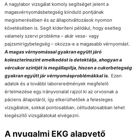
A nagylabor vizsgálat komoly segítséget jelent a
magasvérnyomásbetegség kiinduló pontjának
megismerésében és az állapotváltozások nyomon
követésében is. Segít kideríteni például, hogy esetleg
valamely szervi probléma – akár vese- vagy
pajzsmirigybetegség – okozza-e a magasabb vérnyomást.
A magas vérnyomással gyakran együtt járó
koleszterinszint emelkedést is detektálja, ahogyan a
vércukor szintjét is megállapítja, hiszen a cukorbetegség
gyakran együtt jár vérnyomásproblémákkal is.
Ezen
adatok és a további laboreredmények megfelelő
értelmezése egy irányvonalat rajzol ki az orvosnak a
páciens állapotáról, így elkerülhetőek a felesleges
vizsgálatok, sokkal pontosabban, céltudatosabban lehet
kiegészítő vizsgálatokat elvégezni.
A nyugalmi EKG alapvető