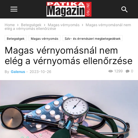
Home
Betegségek
Magas vérnyomás
Magas vérnyomásnál nem
elég a vérnyomás ellenőrzése
Betegségek
Magas vérnyomás
Szív- és érrendszeri megbetegedések
Magas vérnyomásnál nem
elég a vérnyomás ellenőrzése
1299
0
By
Galenus
-
2023-10-26