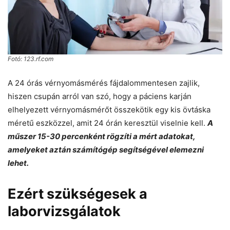
Fotó: 123.rf.com
A 24 órás vérnyomásmérés fájdalommentesen zajlik,
hiszen csupán arról van szó, hogy a páciens karján
elhelyezett vérnyomásmérőt összekötik egy kis övtáska
méretű eszközzel, amit 24 órán keresztül viselnie kell.
A
műszer 15-30 percenként rögzíti a mért adatokat,
amelyeket aztán számítógép segítségével elemezni
lehet.
Ezért szükségesek a
laborvizsgálatok