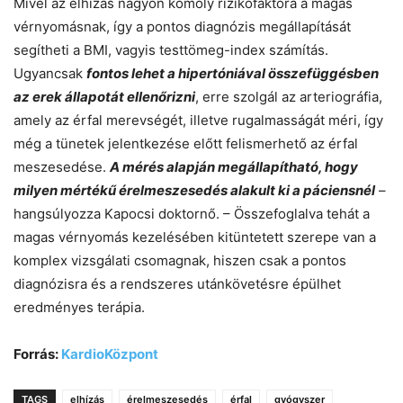
Mivel az elhízás nagyon komoly rizikófaktora a magas
vérnyomásnak, így a pontos diagnózis megállapítását
segítheti a BMI, vagyis testtömeg-index számítás.
Ugyancsak
fontos lehet a hipertóniával összefüggésben
az erek állapotát ellenőrizni
, erre szolgál az arteriográfia,
amely az érfal merevségét, illetve rugalmasságát méri, így
még a tünetek jelentkezése előtt felismerhető az érfal
meszesedése.
A mérés alapján megállapítható, hogy
milyen mértékű érelmeszesedés alakult ki a páciensnél
–
hangsúlyozza Kapocsi doktornő. – Összefoglalva tehát a
magas vérnyomás kezelésében kitüntetett szerepe van a
komplex vizsgálati csomagnak, hiszen csak a pontos
diagnózisra és a rendszeres utánkövetésre épülhet
eredményes terápia.
Forrás:
KardioKözpont
TAGS
elhízás
érelmeszesedés
érfal
gyógyszer