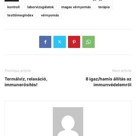
kontroll
laborvizsgálatok
magas vérnyomás
terápia
testtömegindex
vérnyomás
Previous article
Next article
Termálvíz, relaxáció,
8 igaz/hamis állítás az
immunerősítés!
immunvédelemről