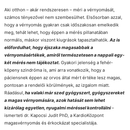
Aki otthon – akár rendszeresen – méri a vérnyomását,
számos tényezővel nem szembesülhet. Elsősorban azzal,
hogy a vérnyomás gyakran csak időszakosan emelkedik
meg, tehát lehet, hogy éppen a mérés pillanatában
normális, máskor viszont kiugrások tapasztalhatók.
Az is
előfordulhat, hogy éjszaka magasabbak a
vérnyomásértékek, amiről természetesen a nappali egy-
két mérés nem tájékoztat.
Gyakori jelenség a fehér-
köpeny szindróma is, ami arra vonatkozik, hogy a
páciensnek éppen az orvos által mért értéke lesz magas,
pontosan a rendelői körülmények, az izgalom miatt.
Ráadásul,
ha valaki már szed gyógyszert, gyógyszereket
a magas vérnyomására, azok hatását sem lehet
kizárólag egyetlen, nyugalmi méréssel kontrollálni
–
ismerteti dr. Kapocsi Judit PhD, a KardioKözpont
magasvérnyomás és érkockázat specialistája.