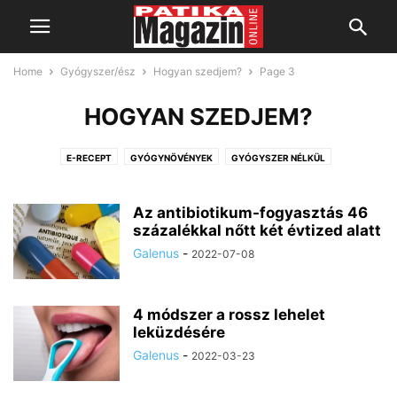
Home
Gyógyszer/ész
Hogyan szedjem?
Page 3
HOGYAN SZEDJEM?
E-RECEPT
GYÓGYNÖVÉNYEK
GYÓGYSZER NÉLKÜL
GYÓGYSZERIPAR
GYÓGYVIZEK
HAMISÍTJÁK!
HOGYAN SZEDJEM?
HOLISZTIKUS GYÓGYÁSZAT
Az antibiotikum-fogyasztás 46
százalékkal nőtt két évtized alatt
Galenus
-
2022-07-08
4 módszer a rossz lehelet
leküzdésére
Galenus
-
2022-03-23