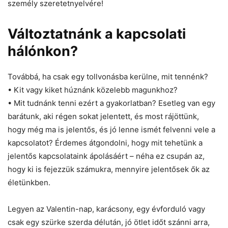
személy szeretetnyelvére!
Változtatnánk a kapcsolati
hálónkon?
Továbbá, ha csak egy tollvonásba kerülne, mit tennénk?
• Kit vagy kiket húznánk közelebb magunkhoz?
• Mit tudnánk tenni ezért a gyakorlatban? Esetleg van egy
barátunk, aki régen sokat jelentett, és most rájöttünk,
hogy még ma is jelentős, és jó lenne ismét felvenni vele a
kapcsolatot? Érdemes átgondolni, hogy mit tehetünk a
jelentős kapcsolataink ápolásáért – néha ez csupán az,
hogy ki is fejezzük számukra, mennyire jelentősek ők az
életünkben.
Legyen az Valentin-nap, karácsony, egy évforduló vagy
csak egy szürke szerda délután, jó ötlet időt szánni arra,