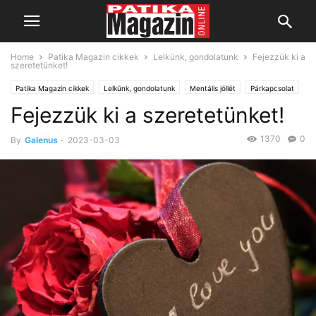
Home
Patika Magazin cikkek
Lelkünk, gondolatunk
Fejezzük ki a
szeretetünket!
Patika Magazin cikkek
Lelkünk, gondolatunk
Mentális jóllét
Párkapcsolat
Fejezzük ki a szeretetünket!
1370
0
By
Galenus
-
2023-03-03