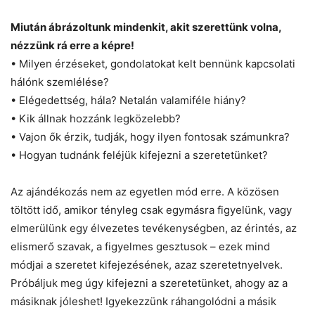
Miután ábrázoltunk mindenkit, akit szerettünk volna,
nézzünk rá erre a képre!
• Milyen érzéseket, gondolatokat kelt bennünk kapcsolati
hálónk szemlélése?
• Elégedettség, hála? Netalán valamiféle hiány?
• Kik állnak hozzánk legközelebb?
• Vajon ők érzik, tudják, hogy ilyen fontosak számunkra?
• Hogyan tudnánk feléjük kifejezni a szeretetünket?
Az ajándékozás nem az egyetlen mód erre. A közösen
töltött idő, amikor tényleg csak egymásra figyelünk, vagy
elmerülünk egy élvezetes tevékenységben, az érintés, az
elismerő szavak, a figyelmes gesztusok – ezek mind
módjai a szeretet kifejezésének, azaz szeretetnyelvek.
Próbáljuk meg úgy kifejezni a szeretetünket, ahogy az a
másiknak jóleshet! Igyekezzünk ráhangolódni a másik