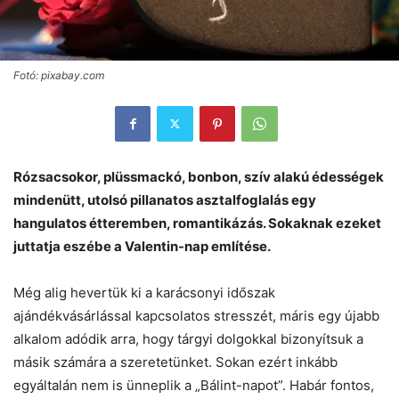
Fotó: pixabay.com
Rózsacsokor, plüssmackó, bonbon, szív alakú édességek
mindenütt, utolsó pillanatos asztalfoglalás egy
hangulatos étteremben, romantikázás. Sokaknak ezeket
juttatja eszébe a Valentin-nap említése.
Még alig hevertük ki a karácsonyi időszak
ajándékvásárlással kapcsolatos stresszét, máris egy újabb
alkalom adódik arra, hogy tárgyi dolgokkal bizonyítsuk a
másik számára a szeretetünket. Sokan ezért inkább
egyáltalán nem is ünneplik a „Bálint-napot”. Habár fontos,