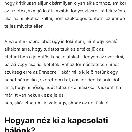
hogy kritikusan álljunk bármilyen olyan alkalomhoz, amikor
az üzletek, szolgáltatók további fogyasztásra, költekezésre
akarna minket sarkallni, nem szükséges tüntetni az ünnep
teljes mivolta ellen.
A Valentin-napra lehet úgy is tekinteni, mint egy kiváló
alkalom arra, hogy tudatosítsuk és értékeljük az
életünkben a jelentős kapcsolatokat – legyen az szerelmi,
baráti vagy családi kötelék. Ehhez természetesen nincs
szükség erre az ünnepre – akár mi is kijelölhetünk egy
napot párunkkal, szeretteinkkel, amikor dedikálunk időt
arra, hogy minőségi időt töltsünk a másikkal. Viszont, ha
már itt van nekünk ez a jeles
nap, akár élhetünk is vele úgy, ahogy az nekünk jó.
Hogyan néz ki a kapcsolati
hálónk?