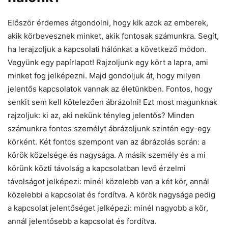
Először érdemes átgondolni, hogy kik azok az emberek,
akik körbevesznek minket, akik fontosak számunkra. Segít,
ha lerajzoljuk a kapcsolati hálónkat a következő módon.
Vegyünk egy papírlapot! Rajzoljunk egy kört a lapra, ami
minket fog jelképezni. Majd gondoljuk át, hogy milyen
jelentős kapcsolatok vannak az életünkben. Fontos, hogy
senkit sem kell kötelezően ábrázolni! Ezt most magunknak
rajzoljuk: ki az, aki nekünk tényleg jelentős? Minden
számunkra fontos személyt ábrázoljunk szintén egy-egy
körként. Két fontos szempont van az ábrázolás során: a
körök közelsége és nagysága. A másik személy és a mi
körünk közti távolság a kapcsolatban levő érzelmi
távolságot jelképezi: minél közelebb van a két kör, annál
közelebbi a kapcsolat és fordítva. A körök nagysága pedig
a kapcsolat jelentőséget jelképezi: minél nagyobb a kör,
annál jelentősebb a kapcsolat és fordítva.