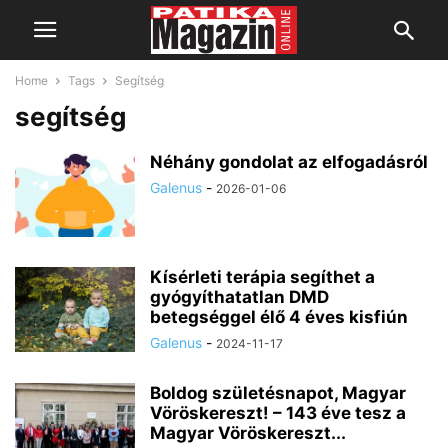
Home
Tags
Segítség
segítség
Néhány gondolat az elfogadásról
Galenus
-
2026-01-06
Kísérleti terápia segíthet a
gyógyíthatatlan DMD
betegséggel élő 4 éves kisfiún
Galenus
-
2024-11-17
Boldog születésnapot, Magyar
Vöröskereszt! – 143 éve tesz a
Magyar Vöröskereszt...