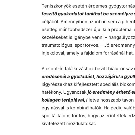
Teniszkönyök esetén érdemes gyógytornász 
feszítő gyakorlatot taníthat be személyre
céljából. Amennyiben azonban sem a pihent
esetleg már többedszer újul ki a probléma
kezeléseket is igénybe venni – hangsúlyoz
traumatológus, sportorvos. – Jó eredménnye
injekcióval, amely a fájdalom forrásánál hat.
A csont-ín találkozáshoz bevitt hialuronsav
eredésénél a gyulladást, hozzájárul a gyu
lágyrészekhez kifejlesztett speciális biokom
hatékony. Ugyancsak
jó eredmény érhető el
kollagén terápiával, i
lletve hosszabb távon
egymással is kombinálhatók. Ha pedig valób
sportártalom, fontos, hogy az érintettek e
kivitelezett mozdulatokat.