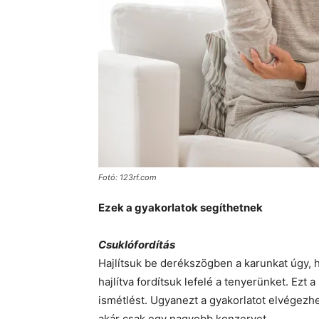
Fotó: 123rf.com
Ezek a gyakorlatok segíthetnek
Csuklófordítás
Hajlítsuk be derékszögben a karunkat úgy, h
hajlítva fordítsuk lefelé a tenyerünket. Ezt
ismétlést. Ugyanezt a gyakorlatot elvégezhe
akár csak egy nagyobb konzervet.