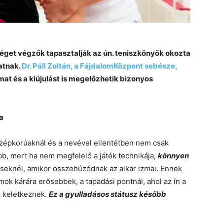
séget végzők tapasztalják az ún. teniszkönyök okozta
atnak.
Dr. Páll Zoltán, a FájdalomKözpont sebésze,
mat és a kiújulást is megelőzhetik bizonyos
a
özépkorúaknál és a nevével ellentétben nem csak
ibb, mert ha nem megfelelő a játék technikája,
könnyen
eknél, amikor összehúzódnak az alkar izmai. Ennek
zmok kárára erősebbek, a tapadási pontnál, ahol az ín a
k keletkeznek.
Ez a gyulladásos státusz később