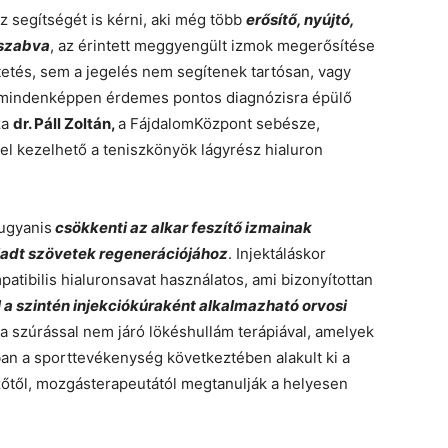
segítségét is kérni, aki még több
erősítő, nyújtó,
 szabva
, az érintett meggyengült izmok megerősítése
etés, sem a jegelés nem segítenek tartósan, vagy
, mindenképpen érdemes pontos diagnózisra épülő
za
dr. Páll Zoltán,
a FájdalomKözpont sebésze,
l kezelhető a teniszkönyök lágyrész hialuron
 ugyanis
csökkenti az alkar feszítő izmainak
lladt szövetek regenerációjához
. Injektáláskor
patibilis hialuronsavat használatos, ami bizonyítottan
 a szintén injekciókúraként alkalmazható orvosi
 a szúrással nem járó lökéshullám terápiával, amelyek
an a sporttevékenység következtében alakult ki a
dzőtől, mozgásterapeutától megtanulják a helyesen