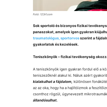
Fotó: 123rf.com
Sok sportoló és bizonyos fizikai tevékeny
panaszokat, amelyek igen gyakran kiújulh
traumatológus, sportorvos
szerint a fájdal
gyakorlatok és kezelések.
Teniszkönyök – fizikai tevékenység okozz
A teniszkönyök igen gyakran fordul elő a k
teniszezőknél alakul ki. Náluk azért gyakor
kialakulhat a fájdalom,
különösen fonákütés
az az oka, hogy ha a hajlítóizmok a feszítői
csonthoz rögzül, úgynevezett mikrotraumá
állandósulhat.