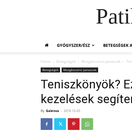
Pat
GYÓGYSZER/ÉSZ
BETEGSÉGEK A
Home
Betegségek
Mozgásszervi panaszok
Ten
Betegségek
Mozgásszervi panaszok
Teniszkönyök? Ez
kezelések segít
By
Galenus
-
2019-12-03