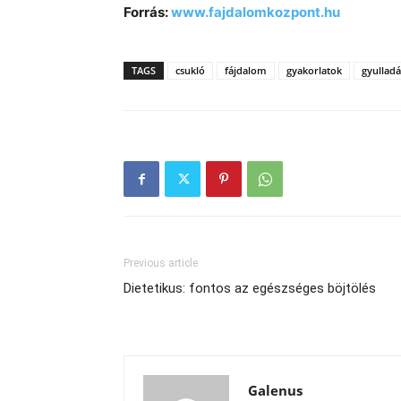
Forrás:
www.fajdalomkozpont.hu
TAGS
csukló
fájdalom
gyakorlatok
gyulladá
Previous article
Dietetikus: fontos az egészséges böjtölés
Galenus