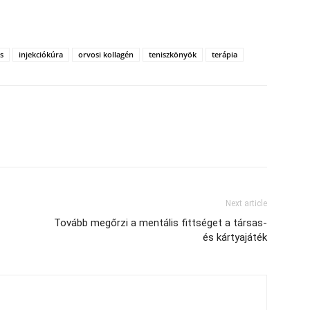
s
injekciókúra
orvosi kollagén
teniszkönyök
terápia
Next article
Tovább megőrzi a mentális fittséget a társas-
és kártyajáték