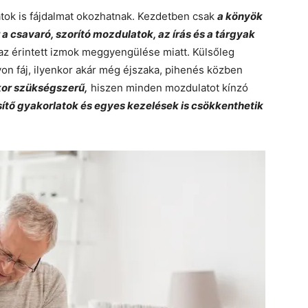
ok is fájdalmat okozhatnak. Kezdetben csak
a könyök
a csavaró, szorító mozdulatok, az írás és a tárgyak
az érintett izmok meggyengülése miatt. Külsőleg
yon fáj, ilyenkor akár még éjszaka, pihenés közben
kor szükségszerű,
hiszen minden mozdulatot kínzó
ősítő gyakorlatok és egyes kezelések is csökkenthetik