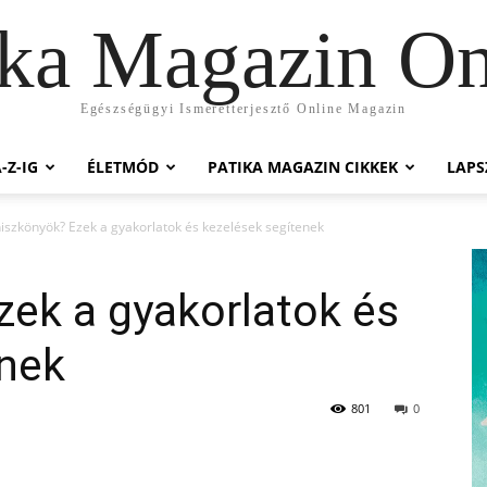
ika Magazin On
Egészségügyi Ismeretterjesztő Online Magazin
-Z-IG
ÉLETMÓD
PATIKA MAGAZIN CIKKEK
LAP
iszkönyök? Ezek a gyakorlatok és kezelések segítenek
ek a gyakorlatok és
enek
801
0