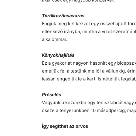
Törölközőcsavarás
Fogjuk meg két kézzel egy összehajtott törö
ellenkező irányba, mintha a vizet szeretnén
alkalommal.
Könyökhajlítás
Ez a gyakorlat nagyon hasonlít egy bicepsz 
emeljük fel a testünk mellől a vállunkig, ér
lassan engedjük le a kart. Ismételjük legalá
Préselés
Vegyünk a kezünkbe egy teniszlabdát vagy e
össze a tenyerünkben 10 másodpercig, majd 
Így segíthet az orvos