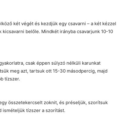
lköző két végét és kezdjük egy csavarni – a két kézzel
k kicsavarni belőle. Mindkét irányba csavarjunk 10-10
gyakorlatra, csak éppen súlyzó nélküli karunkat
intsük meg azt, tartsuk ott 15-30 másodpercig, majd
bb tízszer.
gy összetekercselt zoknit, és préseljük, szorítsuk
ismételjük tízszer a szorítást.