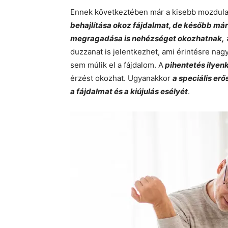
Ennek következtében már a kisebb mozdulat
behajlítása okoz fájdalmat, de később már 
megragadása is nehézséget okozhatnak,
duzzanat is jelentkezhet, ami érintésre nag
sem múlik el a fájdalom. A
pihentetés ilyen
érzést okozhat. Ugyanakkor
a speciális er
a fájdalmat és a kiújulás esélyét
.