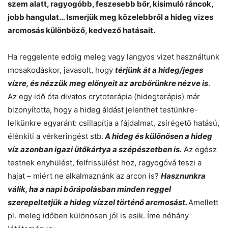
szem alatt, ragyogóbb, feszesebb bőr, kisimuló ráncok,
jobb hangulat… Ismerjük meg közelebbről a hideg vizes
arcmosás különböző, kedvező hatásait.
Ha reggelente eddig meleg vagy langyos vizet használtunk
mosakodáskor, javasolt, hogy
térjünk át a hideg/jeges
vízre, és nézzük meg előnyeit az arcbőrünkre nézve is
.
Az egy idő óta divatos crytoterápia (hidegterápis) már
bizonyította, hogy a hideg áldást jelenthet testünkre-
lelkünkre egyaránt: csillapítja a fájdalmat, zsírégető hatású,
élénkíti a vérkeringést stb.
A hideg és különösen a hideg
víz azonban igazi ütőkártya a szépészetben is.
Az egész
testnek enyhülést, felfrissülést hoz, ragyogóvá teszi a
hajat – miért ne alkalmaznánk az arcon is?
Hasznunkra
válik, ha a napi bőrápolásban minden reggel
szerepeltetjük a hideg vízzel történő arcmosást.
Amellett
pl. meleg időben különösen jól is esik. Íme néhány