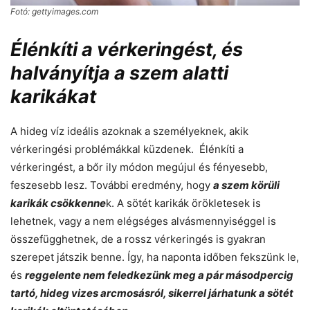
Fotó: gettyimages.com
Élénkíti a vérkeringést, és
halványítja a szem alatti
karikákat
A hideg víz ideális azoknak a személyeknek, akik
vérkeringési problémákkal küzdenek. Élénkíti a
vérkeringést, a bőr ily módon megújul és fényesebb,
feszesebb lesz. További eredmény, hogy
a szem körüli
karikák csökkenne
k. A sötét karikák örökletesek is
lehetnek, vagy a nem elégséges alvásmennyiséggel is
összefügghetnek, de a rossz vérkeringés is gyakran
szerepet játszik benne. Így, ha naponta időben fekszünk le,
és
reggelente nem feledkezünk meg a pár másodpercig
tartó, hideg vizes arcmosásról, sikerrel járhatunk a sötét