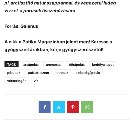
pl. arctisztító natúr szappannal, és végezetül hideg
vízzel, a pórusok összehúzás
ára
.
Forrás: Galenus
A cikk a Patika Magazinban jelent meg! Keresse a
gyógyszertárakban, kérje gyógyszerészétől!
TAGS
arcápolás
arcmosás
bőrápolás
kedélyállapot
pórusok
puffadt szem
stressz
szépségápolás
vérkeringés
víz