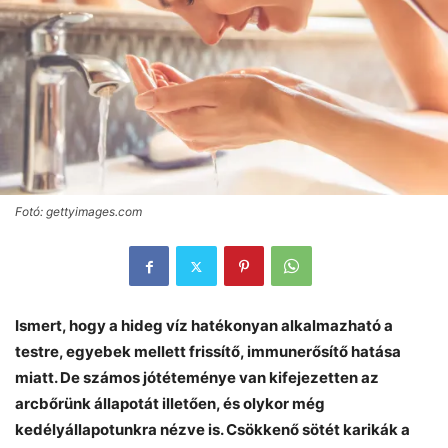
Fotó: gettyimages.com
Ismert, hogy a hideg víz hatékonyan alkalmazható a
testre, egyebek mellett frissítő, immunerősítő hatása
miatt. De számos jótéteménye van kifejezetten az
arcbőrünk állapotát illetően, és olykor még
kedélyállapotunkra nézve is. Csökkenő sötét karikák a