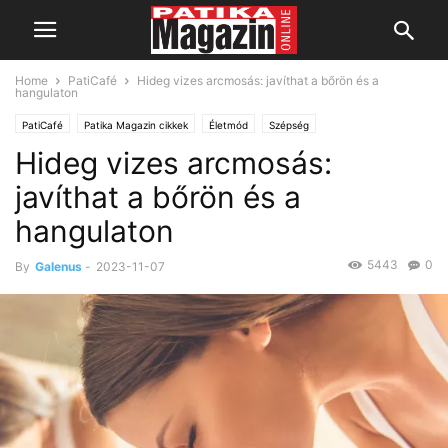
Home
PatiCafé
Hideg vizes arcmosás: javíthat a bőrön és a
hangulaton
PatiCafé
Patika Magazin cikkek
Életmód
Szépség
Hideg vizes arcmosás:
javíthat a bőrön és a
hangulaton
5443
0
By
Galenus
-
2023-11-07