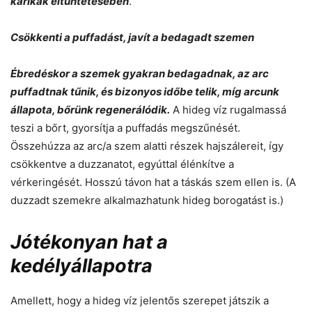
karikák eltüntetésében
.
Csökkenti a puffadást, javít a bedagadt szemen
Ébredéskor a szemek gyakran bedagadnak, az arc
puffadtnak tűnik, és bizonyos időbe telik, míg arcunk
állapota, bőrünk regenerálódik.
A hideg víz rugalmassá
teszi a bőrt, gyorsítja a puffadás megszűnését.
Összehúzza az arc/a szem alatti részek hajszálereit, így
csökkentve a duzzanatot, egyúttal élénkítve a
vérkeringését. Hosszú távon hat a táskás szem ellen is. (A
duzzadt szemekre alkalmazhatunk hideg borogatást is.)
Jótékonyan hat a
kedélyállapotra
Amellett, hogy a hideg víz jelentős szerepet játszik a