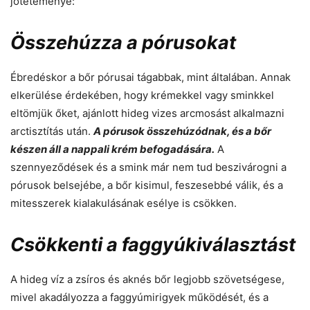
jótéteménye:
Összehúzza a pórusokat
Ébredéskor a bőr pórusai tágabbak, mint általában. Annak
elkerülése érdekében, hogy krémekkel vagy sminkkel
eltömjük őket, ajánlott hideg vizes arcmosást alkalmazni
arctisztítás után.
A pórusok összehúzódnak, és a bőr
készen áll a nappali krém befogadására.
A
szennyeződések és a smink már nem tud beszivárogni a
pórusok belsejébe, a bőr kisimul, feszesebbé válik, és a
mitesszerek kialakulásának esélye is csökken.
Csökkenti a faggyúkiválasztást
A hideg víz a zsíros és aknés bőr legjobb szövetségese,
mivel akadályozza a faggyúmirigyek működését, és a