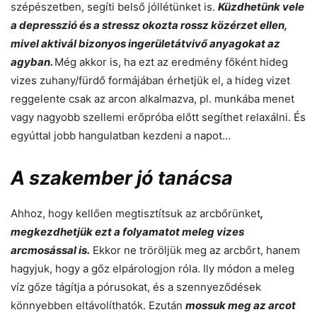
szépészetben, segíti belső jóllétünket is.
Küzdhetünk vele
a depresszió és a stressz okozta rossz közérzet ellen,
mivel aktivál bizonyos ingerületátvivő anyagokat az
agyban.
Még akkor is, ha ezt az eredmény főként hideg
vizes zuhany/fürdő formájában érhetjük el, a hideg vizet
reggelente csak az arcon alkalmazva, pl. munkába menet
vagy nagyobb szellemi erőpróba előtt segíthet relaxálni. És
egyúttal jobb hangulatban kezdeni a napot…
A szakember jó tanácsa
Ahhoz, hogy kellően megtisztítsuk az arcbőrünket
,
megkezdhetjük ezt a folyamatot meleg vizes
arcmosással is.
Ekkor ne tröröljük meg az arcbőrt, hanem
hagyjuk, hogy a gőz elpárologjon róla. Ily módon a meleg
víz gőze tágítja a pórusokat, és a szennyeződések
könnyebben eltávolíthatók. Ezután
mossuk meg az arcot