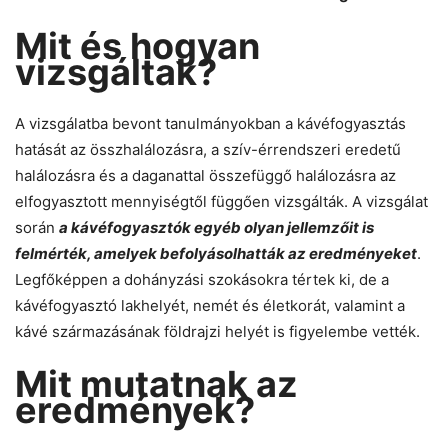
Mit és hogyan
vizsgáltak?
A vizsgálatba bevont tanulmányokban a kávéfogyasztás
hatását az összhalálozásra, a szív-érrendszeri eredetű
halálozásra és a daganattal összefüggő halálozásra az
elfogyasztott mennyiségtől függően vizsgálták. A vizsgálat
során
a kávéfogyasztók egyéb olyan jellemzőit is
felmérték, amelyek befolyásolhatták az eredményeket
.
Legfőképpen a dohányzási szokásokra tértek ki, de a
kávéfogyasztó lakhelyét, nemét és életkorát, valamint a
kávé származásának földrajzi helyét is figyelembe vették.
Mit mutatnak az
eredmények?