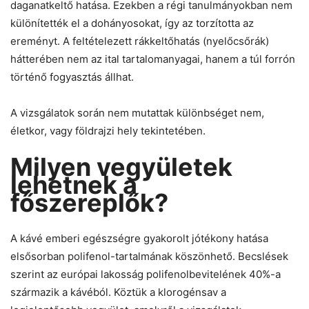
daganatkeltő hatása. Ezekben a régi tanulmányokban nem
különítették el a dohányosokat, így az torzította az
ereményt. A feltételezett rákkeltőhatás (nyelőcsőrák)
hátterében nem az ital tartalomanyagai, hanem a túl forrón
történő fogyasztás állhat.
A vizsgálatok során nem mutattak különbséget nem,
életkor, vagy földrajzi hely tekintetében.
Milyen vegyületek
lehetnek a
főszereplők?
A kávé emberi egészségre gyakorolt jótékony hatása
elsősorban polifenol-tartalmának köszönhető. Becslések
szerint az európai lakosság polifenolbevitelének 40%-a
származik a kávéból. Köztük a klorogénsav a