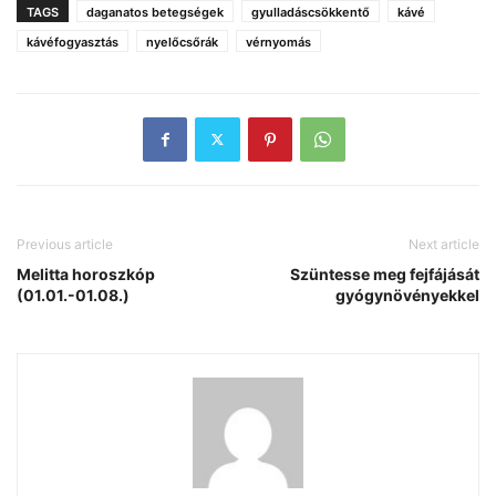
TAGS
daganatos betegségek
gyulladáscsökkentő
kávé
kávéfogyasztás
nyelőcsőrák
vérnyomás
Previous article
Next article
Melitta horoszkóp
Szüntesse meg fejfájását
(01.01.-01.08.)
gyógynövényekkel