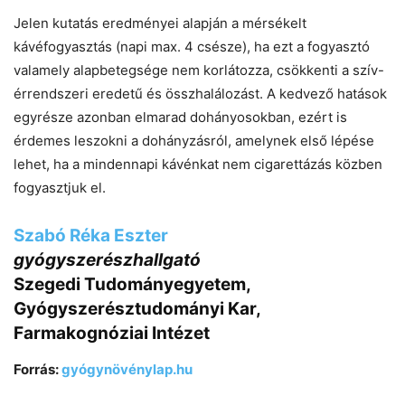
Jelen kutatás eredményei alapján a mérsékelt
kávéfogyasztás (napi max. 4 csésze), ha ezt a fogyasztó
valamely alapbetegsége nem korlátozza, csökkenti a szív-
érrendszeri eredetű és összhalálozást. A kedvező hatások
egyrésze azonban elmarad dohányosokban, ezért is
érdemes leszokni a dohányzásról, amelynek első lépése
lehet, ha a mindennapi kávénkat nem cigarettázás közben
fogyasztjuk el.
Szabó Réka Eszter
gyógyszerészhallgató
Szegedi Tudományegyetem,
Gyógyszerésztudományi Kar,
Farmakognóziai Intézet
Forrás:
gyógynövénylap.hu