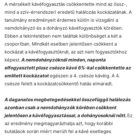
A mérsékelt kávéfogyasztás csökkentette mind az össz-,
mind a szív-érrendszeri eredetű halálozás kockázatának. A
tanulmány eredményeit érdemes külön is vizsgálni a
nemdohányzó és a dohányzó kávéfogyasztók körében.
Ebben a tekintetében nem találtak különbséget a két a
csoportban. Mindkét esetben jelentősen csökkent a
kockázat a kávéfogyasztóknál, az azt nem fogyasztókhoz
képest.
A nemdohányzóknál minden, naponta
elfogyasztott plusz csésze kávé 6%-kal csökkentette az
említett kockázatot
egészen a 4. csésze kávéig. A 4.
csésze felett a kockázatcsökkentő hatás elmaradt.
A daganatos megbetegedésekkel összefüggő halálozás
azonban csak a nemdohányzók körében csökkent
jelentősen a kávéfogyasztással, a dohányosoknál nőtt.
Ez
az eredmény megmagyarázhatja azt, hogy korábbi
kutatások során miért merült fel a kávé esetleges