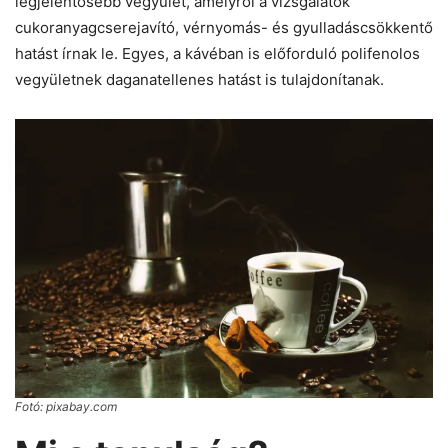
legjelentősebb vegyület, amelyről a vizsgálatok
cukoranyagcserejavító, vérnyomás- és gyulladáscsökkentő
hatást írnak le. Egyes, a kávéban is előforduló polifenolos
vegyületnek daganatellenes hatást is tulajdonítanak.
Fotó: pixabay.com