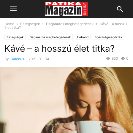
Home
Betegségek
Daganatos megbetegedések
Kávé – a hosszú
élet titka?
Betegségek
Daganatos megbetegedések
Életmód
Egészségmegőrzés
Kávé – a hosszú élet titka?
Kultúra, tudomány
Érdekességek
PatiCafé
850
0
By
Galenus
-
2021-01-04