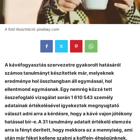
A fotó illusztráció: pixabay.com
A kávéfogyasztás szervezetre gyakorolt hatásáról
számos tanulmányt készítettek már, melyeknek
eredménye hol összhangban áll egymással, hol
ellentmond egymásnak. Egy nemrég közzé tett
összefoglaló vizsgálat során 1 610 543 személy
adatainak értékelésével igyekeztek megnyugtató
választ adni arra a kérdésre, hogy a kávé vajon jótékony
hatással bír-e. A 31 tanulmány adatait értékelő elemzés
arra is fényt derített, hogy mekkora az a mennyiség, ami
után már féket kellene szabni a koffein-éhségünknek.