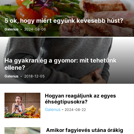
NŐGYÓGYÁSZATI PANASZOK
PAJZSMIRIGY-BETEGSÉGEK
PIKKELYSÖMÖR
PROSZTATAPANASZOK
SZEMÉSZETI PANASZOK
5 ok, hogy miért együnk kevesebb húst?
SZÍV- ÉS ÉRRENDSZERI MEGBETEGEDÉSEK
VESE/HÚGYÚTI BETEGSÉGEK
Galenus
-
2024-08-06
VESEBETEGSÉGEK
VÍRUSOK
VISSZÉR
Ha gyakran ég a gyomor: mit tehetünk
ellene?
Galenus
-
2018-12-05
Hogyan reagáljunk az egyes
éhségtípusokra?
Galenus
-
2024-08-22
Amikor fagyievés utána órákig