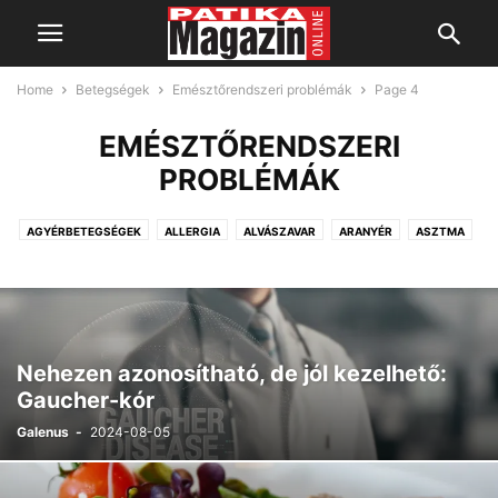
Home
Betegségek
Emésztőrendszeri problémák
Page 4
EMÉSZTŐRENDSZERI
PROBLÉMÁK
AGYÉRBETEGSÉGEK
ALLERGIA
ALVÁSZAVAR
ARANYÉR
ASZTMA
AUTOIMMUN BETEGSÉGEK
BŐRPROBLÉMÁK
CUKORBETEGSÉG
DAGANATOS MEGBETEGEDÉSEK
EMÉSZTŐRENDSZERI PROBLÉMÁK
FÁJDALOM, FÁJDALOMCSILLAPÍTÁS
FEJFÁJÁS
FERTŐZÉSEK
FOGÁSZATI PANASZOK
FÜL-ORR-GÉGÉSZETI PANASZOK
Nehezen azonosítható, de jól kezelhető:
GOMBÁSODÁS
IDEGRENDSZERI PANASZOK
IMMUNRENDSZER
Gaucher-kór
INFLUENZA
ÍZÜLETEK
KORONAVÍRUS
LÉGÚTI PANASZOK
Galenus
-
2024-08-05
LÉGZŐSZERVI MEGBETEGEDÉSEK
MAGAS VÉRNYOMÁS
MÁJBETEGSÉGEK
MEDDŐSÉG
MEGFÁZÁS
MOZGÁSSZERVI PANASZOK
NEMI BETEGSÉGEK