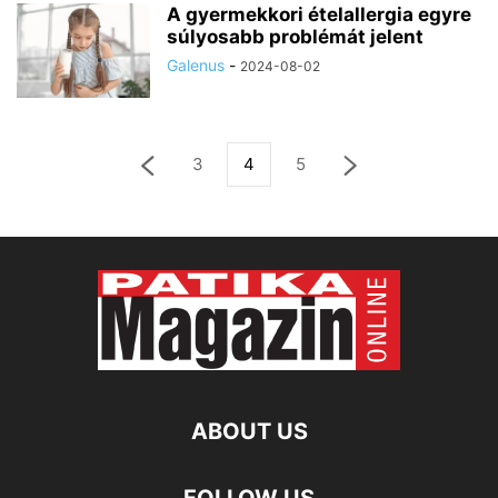
A gyermekkori ételallergia egyre
súlyosabb problémát jelent
Galenus
-
2024-08-02
3
4
5
ABOUT US