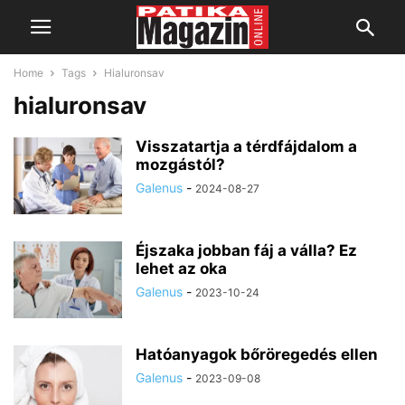
Home
Tags
Hialuronsav
hialuronsav
Visszatartja a térdfájdalom a
mozgástól?
Galenus
-
2024-08-27
Éjszaka jobban fáj a válla? Ez
lehet az oka
Galenus
-
2023-10-24
Hatóanyagok bőröregedés ellen
Galenus
-
2023-09-08