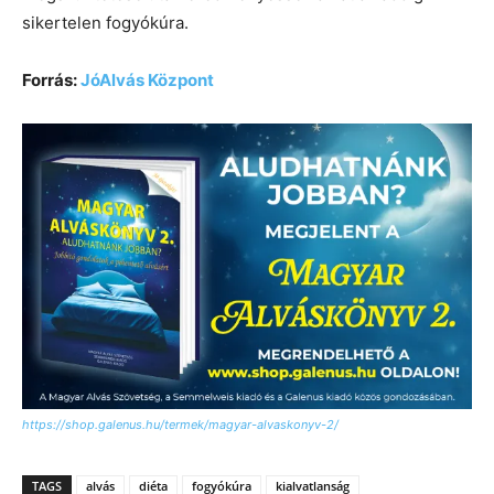
sikertelen fogyókúra.
Forrás:
JóAlvás Központ
https://shop.galenus.hu/termek/magyar-alvaskonyv-2/
TAGS
alvás
diéta
fogyókúra
kialvatlanság