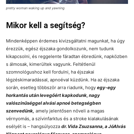
pretty woman waking up and yawning
Mikor kell a segítség?
Mindenképpen érdemes kivizsgáltatni magunkat, ha úgy
érezzük, egész éjszaka gondolkozunk, nem tudunk
kikapcsolni, és reggelente fáradtan ébredünk, napközben
s álmosak, kimerültek vagyunk. Feltétlenül
szomnológushoz kell fordulni, ha éjszakai
légzéskimaradással, apnoéval küzdünk. Ha az éjszaka
során, esetleg többször arra riadunk, hogy
egy-egy
horkantás után levegőért kapkodunk, nagy
valószínűséggel alvási apnoé betegségben
szenvedünk,
amely jelentősen növeli a magas
vérnyomás, a szívinfarktus és a stroke kialakulásának
esélyét is – hangsúlyozza
dr. Vida Zsuzsanna, a JóAlvás