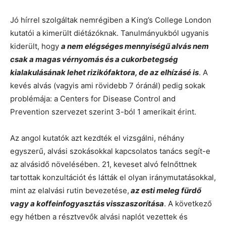
Jó hírrel szolgáltak nemrégiben a King’s College London
kutatói a kimerült diétázóknak. Tanulmányukból ugyanis
kiderült, hogy
a nem elégséges mennyiségű alvás nem
csak a magas vérnyomás és a cukorbetegség
kialakulásának lehet rizikófaktora, de az elhízásé is
. A
kevés alvás (vagyis ami rövidebb 7 óránál) pedig sokak
problémája: a Centers for Disease Control and
Prevention szervezet szerint 3-ból 1 amerikait érint.
Az angol kutatók azt kezdték el vizsgálni, néhány
egyszerű, alvási szokásokkal kapcsolatos tanács segít-e
az alvásidő növelésében. 21, keveset alvó felnőttnek
tartottak konzultációt és látták el olyan iránymutatásokkal,
mint az elalvási rutin bevezetése,
az esti meleg fürdő
vagy a koffeinfogyasztás visszaszorítása
. A következő
egy hétben a résztvevők alvási naplót vezettek és