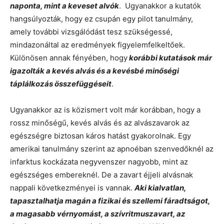
naponta, mint a keveset alvók
. Ugyanakkor a kutatók
hangsúlyozták, hogy ez csupán egy pilot tanulmány,
amely további vizsgálódást tesz szükségessé,
mindazonáltal az eredmények figyelemfelkeltőek.
Különösen annak fényében, hogy
korábbi kutatások már
igazolták a kevés alvás és a kevésbé minőségi
táplálkozás összefüggéseit
.
Ugyanakkor az is közismert volt már korábban, hogy a
rossz minőségű, kevés alvás és az alvászavarok az
egészségre biztosan káros hatást gyakorolnak. Egy
amerikai tanulmány szerint az apnoéban szenvedőknél az
infarktus kockázata negyvenszer nagyobb, mint az
egészséges embereknél. De a zavart éjjeli alvásnak
nappali következményei is vannak.
Aki kialvatlan,
tapasztalhatja magán a fizikai és szellemi fáradtságot,
a magasabb vérnyomást, a szívritmuszavart, az