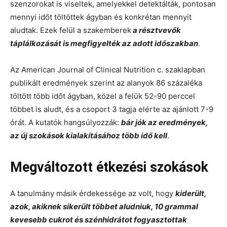
szenzorokat is viseltek, amelyekkel detektálták, pontosan
mennyi időt töltöttek ágyban és konkrétan mennyit
aludtak. Ezek felül a szakemberek
a résztvevők
táplálkozását is megfigyelték az adott időszakban
.
Az American Journal of Clinical Nutrition c. szaklapban
publikált eredmények szerint az alanyok 86 százaléka
töltött több időt ágyban, közel a felük 52-90 perccel
többet is aludt, és a csoport 3 tagja elérte az ajánlott 7-9
órát. A kutatók hangsúlyozzák:
bár jók az eredmények,
az új szokások kialakításához több idő kell
.
Megváltozott étkezési szokások
A tanulmány másik érdekessége az volt, hogy
kiderült,
azok, akiknek sikerült többet aludniuk, 10 grammal
kevesebb cukrot és szénhidrátot fogyasztottak