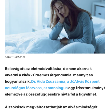
Fotó: 123rf.com
Belevágott az életmódváltásba, de nem akarnak
olvadni a kilók? Érdemes átgondolnia, mennyit és
hogyan alszik.
Dr. Vida Zsuzsanna, a JóAlvás Központ
neurológus főorvosa, szomnológus
egy friss tanulmányt
elemezve az összefüggésekre hívta fel a figyelmet.
A szokások megváltoztathatják az alvás minőségét