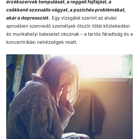
érzékszervek tompulását, a reggeli fejfájást, a
csökkenő szexuális vágyat, a pszichés problémákat,
akár a depressziót.
Egy vizsgálat szerint az alvási
apnoében szenvedő személyek ötször több közlekedési
és munkahelyi balesetet okoznak – a tartós fáradtság és a
koncentrálási nehézségek miatt.