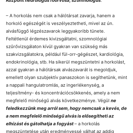
Központ neurológus főorvosa, szomnológus
.
– A horkolás nem csak a hálótársat zavarja, hanem a
horkoló egészégét is veszélyeztetheti, mivel az ún.
alvásfüggő légzészavarok leggyakoribb tünete.
Feltétlenül érdemes kivizsgáltatni, szomnológiai
szűrővizsgálaton kívül gyakran van szükség más
szakvizsgálatokra, például fül-orr-gégészet, kardiológia,
endokrinológia, stb. Ha sikerül megszüntetni a horkolást,
azzal gyakran a hálótársak alvászavarát is megoldjuk,
emellett olyan szubjektív panaszokon is segíthetünk, mint
a nappali hangulatromlás, az ingerlékenység, a
teljesítmény- és koncentrációcsökkenés, amely a nem
megfelelő minőségű alvás következménye. Végül
ne
feledkezzünk meg arról sem, hogy nemcsak a kevés, de
a nem megfelelő minőségű alvás is elősegítheti az
elhízást és gátolhatja a fogyást
– a horkolás
megszüntetése után eredményessé válhat az addig