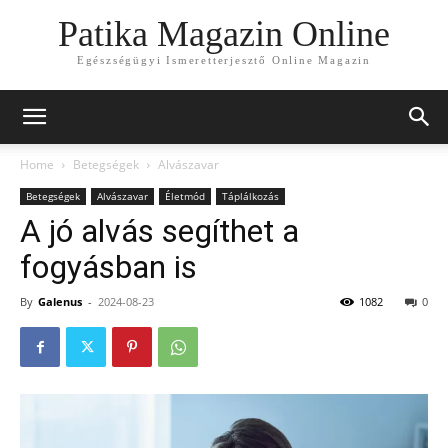
Patika Magazin Online
Egészségügyi Ismeretterjesztő Online Magazin
Home
Betegségek
Alvászavar
Betegségek
Alvászavar
Életmód
Táplálkozás
A jó alvás segíthet a
fogyásban is
By
Galenus
-
2024-08-23
1082
0