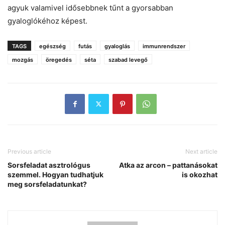
agyuk valamivel idősebbnek tűnt a gyorsabban
gyaloglókéhoz képest.
TAGS
egészség
futás
gyaloglás
immunrendszer
mozgás
öregedés
séta
szabad levegő
Previous article
Next article
Sorsfeladat asztrológus
Atka az arcon – pattanásokat
szemmel. Hogyan tudhatjuk
is okozhat
meg sorsfeladatunkat?