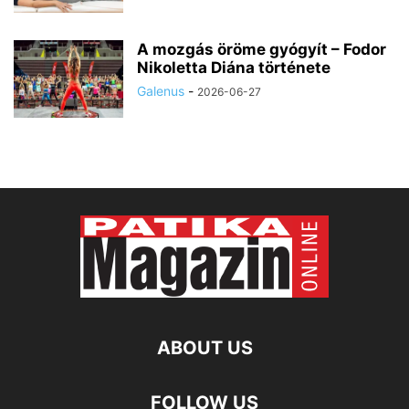
A mozgás öröme gyógyít – Fodor
Nikoletta Diána története
Galenus
-
2026-06-27
ABOUT US
FOLLOW US