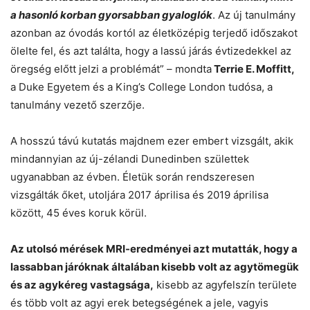
a hasonló korban gyorsabban gyaloglók
. Az új tanulmány
azonban az óvodás kortól az életközépig terjedő időszakot
ölelte fel, és azt találta, hogy a lassú járás évtizedekkel az
öregség előtt jelzi a problémát” – mondta
Terrie E. Moffitt,
a Duke Egyetem és a King’s College London tudósa, a
tanulmány vezető szerzője.
A hosszú távú kutatás majdnem ezer embert vizsgált, akik
mindannyian az új-zélandi Dunedinben születtek
ugyanabban az évben. Életük során rendszeresen
vizsgálták őket, utoljára 2017 áprilisa és 2019 áprilisa
között, 45 éves koruk körül.
Az utolsó mérések MRI-eredményei azt mutatták, hogy a
lassabban járóknak általában kisebb volt az agytömegük
és az agykéreg vastagsága,
kisebb az agyfelszín területe
és több volt az agyi erek betegségének a jele, vagyis