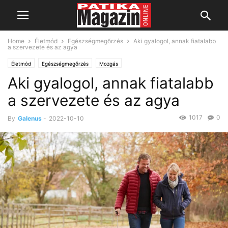
Home
Életmód
Egészségmegőrzés
Aki gyalogol, annak fiatalabb
a szervezete és az agya
Életmód
Egészségmegőrzés
Mozgás
Aki gyalogol, annak fiatalabb
a szervezete és az agya
1017
0
By
Galenus
-
2022-10-10