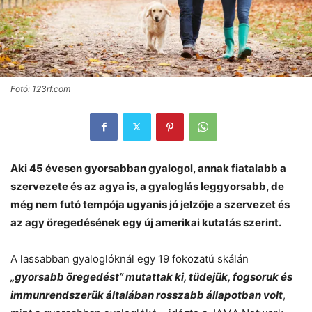
Fotó: 123rf.com
Aki 45 évesen gyorsabban gyalogol, annak fiatalabb a
szervezete és az agya is, a gyaloglás leggyorsabb, de
még nem futó tempója ugyanis jó jelzője a szervezet és
az agy öregedésének egy új amerikai kutatás szerint.
A lassabban gyaloglóknál egy 19 fokozatú skálán
„gyorsabb öregedést” mutattak ki, tüdejük, fogsoruk és
immunrendszerük általában rosszabb állapotban volt
,