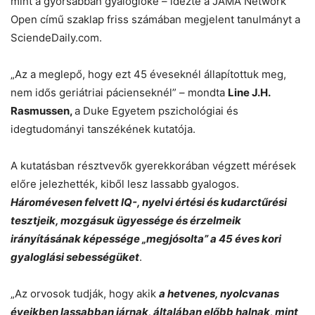
mint a gyorsabban gyaloglóké – idézte a JAMA Network
Open című szaklap friss számában megjelent tanulmányt a
SciendeDaily.com.
„Az a meglepő, hogy ezt 45 éveseknél állapítottuk meg,
nem idős geriátriai pácienseknél” – mondta
Line J.H.
Rasmussen,
a Duke Egyetem pszichológiai és
idegtudományi tanszékének kutatója.
A kutatásban résztvevők gyerekkorában végzett mérések
előre jelezhették, kiből lesz lassabb gyalogos.
Háromévesen felvett IQ-, nyelvi értési és kudarctűrési
tesztjeik, mozgásuk ügyessége és érzelmeik
irányításának képessége „megjósolta” a 45 éves kori
gyaloglási sebességüket
.
„Az orvosok tudják, hogy akik
a hetvenes, nyolcvanas
éveikben lassabban járnak, általában előbb halnak, mint