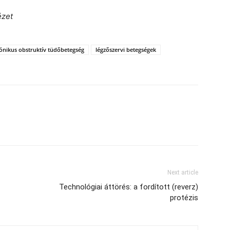
ézet
ónikus obstruktív tüdőbetegség
légzőszervi betegségek
Next article
Technológiai áttörés: a fordított (reverz)
protézis