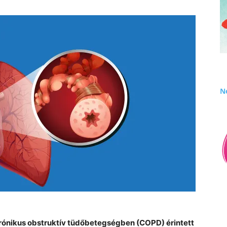
Né
rónikus obstruktív tüdőbetegségben (COPD) érintett