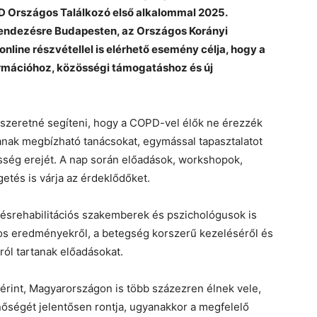
 Országos Találkozó első alkalommal 2025.
endezésre Budapesten, az Országos Korányi
nline részvétellel is elérhető esemény célja, hogy a
ormációhoz, közösségi támogatáshoz és új
szeretné segíteni, hogy a COPD-vel élők ne érezzék
nak megbízható tanácsokat, egymással tapasztalatot
sség erejét. A nap során előadások, workshopok,
getés is várja az érdeklődőket.
srehabilitációs szakemberek és pszichológusok is
yos eredményekről, a betegség korszerű kezeléséről és
ról tartanak előadásokat.
érint, Magyarországon is több százezren élnek vele,
nőségét jelentősen rontja, ugyanakkor a megfelelő