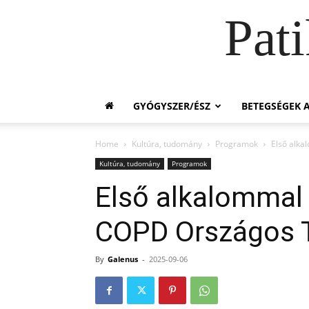
Pat
GYÓGYSZER/ÉSZ
BETEGSÉGEK A
Home
Kultúra, tudomány
Programok
Első alka
Kultúra, tudomány
Programok
Első alkalommal
COPD Országos T
By
Galenus
-
2025-09-06