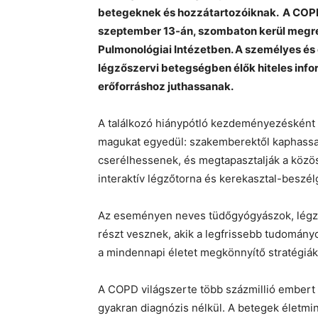
betegeknek és hozzátartozóiknak. A COPD
szeptember 13-án, szombaton kerül megr
Pulmonológiai Intézetben. A személyes és o
légzőszervi betegségben élők hiteles inf
erőforráshoz juthassanak.
A találkozó hiánypótló kezdeményezésként 
magukat egyedül: szakemberektől kaphassa
cserélhessenek, és megtapasztalják a közö
interaktív légzőtorna és kerekasztal-beszél
Az eseményen neves tüdőgyógyászok, légzé
részt vesznek, akik a legfrissebb tudomán
a mindennapi életet megkönnyítő stratégiák
A COPD világszerte több százmillió embert 
gyakran diagnózis nélkül. A betegek életmi