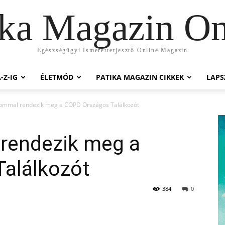
ika Magazin On
Egészségügyi Ismeretterjesztő Online Magazin
-Z-IG
ÉLETMÓD
PATIKA MAGAZIN CIKKEK
LAP
lommal rendezik meg a COPD Országos Találkozót
 rendezik meg a
alálkozót
384
0