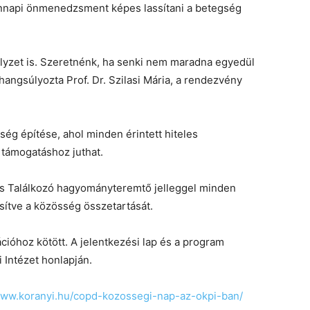
ennapi önmenedzsment képes lassítani a betegség
yzet is. Szeretnénk, ha senki nem maradna egyedül
hangsúlyozta Prof. Dr. Szilasi Mária, a rendezvény
g építése, ahol minden érintett hiteles
i támogatáshoz juthat.
s Találkozó hagyományteremtő jelleggel minden
ítve a közösség összetartását.
cióhoz kötött. A jelentkezési lap és a program
 Intézet honlapján.
www.koranyi.hu/copd-kozossegi-nap-az-okpi-ban/