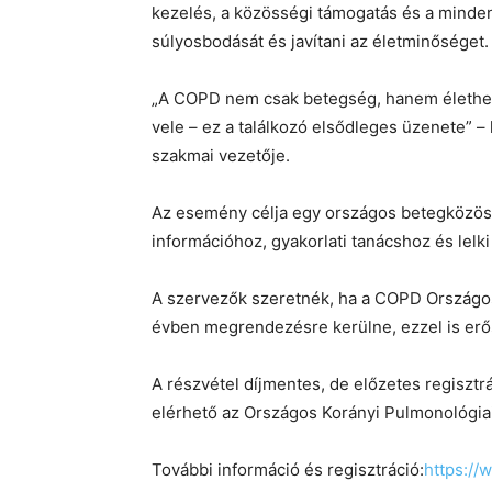
kezelés, a közösségi támogatás és a mind
súlyosbodását és javítani az életminőséget.
„A COPD nem csak betegség, hanem élethel
vele – ez a találkozó elsődleges üzenete” – 
szakmai vezetője.
Az esemény célja egy országos betegközössé
információhoz, gyakorlati tanácshoz és lelk
A szervezők szeretnék, ha a COPD Országo
évben megrendezésre kerülne, ezzel is erős
A részvétel díjmentes, de előzetes regisztrá
elérhető az Országos Korányi Pulmonológiai
További információ és regisztráció:
https://