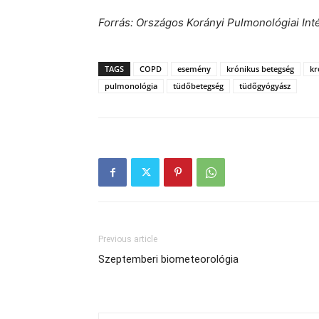
Forrás: Országos Korányi Pulmonológiai Int
TAGS
COPD
esemény
krónikus betegség
kr
pulmonológia
tüdőbetegség
tüdőgyógyász
Previous article
Szeptemberi biometeorológia