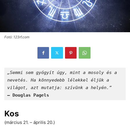
Fotó: 123rf.com
„Semmi sem gyógyít úgy, mint a mosoly és a 
nevetés. Ha könnyedebb lélekkel éljük a 
világot, azt mutatja: szívünk a helyén.”
– Douglas Pagels
Kos
(március 21. – április 20.)