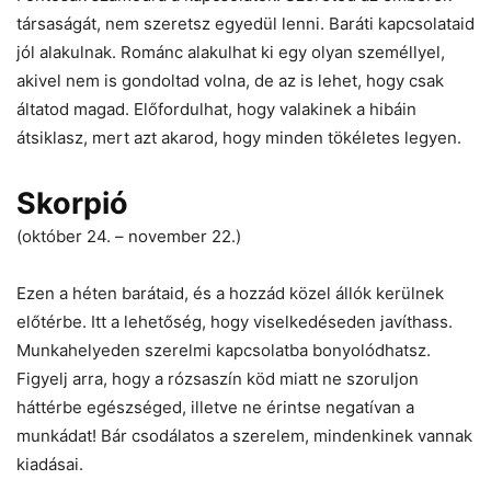
társaságát, nem szeretsz egyedül lenni. Baráti kapcsolataid
jól alakulnak. Románc alakulhat ki egy olyan személlyel,
akivel nem is gondoltad volna, de az is lehet, hogy csak
áltatod magad. Előfordulhat, hogy valakinek a hibáin
átsiklasz, mert azt akarod, hogy minden tökéletes legyen.
Skorpió
(október 24. – november 22.)
Ezen a héten barátaid, és a hozzád közel állók kerülnek
előtérbe. Itt a lehetőség, hogy viselkedéseden javíthass.
Munkahelyeden szerelmi kapcsolatba bonyolódhatsz.
Figyelj arra, hogy a rózsaszín köd miatt ne szoruljon
háttérbe egészséged, illetve ne érintse negatívan a
munkádat! Bár csodálatos a szerelem, mindenkinek vannak
kiadásai.