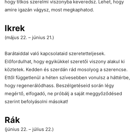
hogy titkos szerelmi viszonyba keveredsz. Lehet, hogy
amire igazán vágysz, most megkaphatod.
Ikrek
(május 22. – június 21.)
Barátaiddal való kapcsolataid szeretetteljesek.
Előfordulhat, hogy egyikükkel szeretői viszony alakul ki
köztetek. Kedden és szerdán rád mosolyog a szerencse.
Ettől függetlenül a héten szívesebben vonulsz a háttérbe,
hogy regenerálódhass. Beszélgetéseid során légy
megértő, elfogadó, ne próbálj a saját meggyőződésed
szerint befolyásolni másokat!
Rák
(június 22. – július 22.)