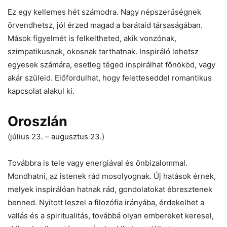
Ez egy kellemes hét számodra. Nagy népszerűségnek
örvendhetsz, jól érzed magad a barátaid társaságában.
Mások figyelmét is felkeltheted, akik vonzónak,
szimpatikusnak, okosnak tarthatnak. Inspiráló lehetsz
egyesek számára, esetleg téged inspirálhat főnököd, vagy
akár szüleid. Előfordulhat, hogy feletteseddel romantikus
kapcsolat alakul ki.
Oroszlán
(július 23. – augusztus 23.)
Továbbra is tele vagy energiával és önbizalommal.
Mondhatni, az istenek rád mosolyognak. Új hatások érnek,
melyek inspirálóan hatnak rád, gondolatokat ébresztenek
benned. Nyitott leszel a filozófia irányába, érdekelhet a
vallás és a spiritualitás, továbbá olyan embereket keresel,