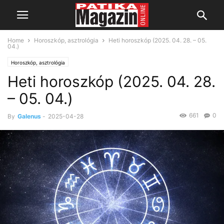
Home
Horoszkóp, asztrológia
Heti horoszkóp (2025. 04. 28. – 05.
04.)
Horoszkóp, asztrológia
Heti horoszkóp (2025. 04. 28.
– 05. 04.)
661
0
By
Galenus
-
2025-04-28