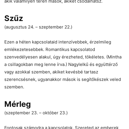
akik valamilyen téren mások, akiket csodálhatsz.
Szűz
(augusztus 24. – szeptember 22.)
Ezen a héten kapcsolataid intenzívebbek, érzelmileg
emlékezetesebbek. Romantikus kapcsolatod
szenvedélyesen alakul, úgy érezheted, tökéletes. (Mintha
a csillagokban meg lenne írva.) Nagylelkű és együttérző
vagy azokkal szemben, akiket kevésbé tartasz
szerencsésnek, ugyanakkor mások is segítőkészek veled
szemben.
Mérleg
(szeptember 23. – október 23.)
Fontosak számodra a kapcsolatok. Szereted az emberek