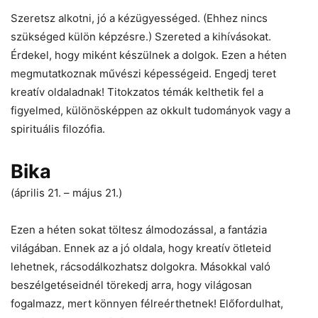
Szeretsz alkotni, jó a kézügyességed. (Ehhez nincs
szükséged külön képzésre.) Szereted a kihívásokat.
Érdekel, hogy miként készülnek a dolgok. Ezen a héten
megmutatkoznak művészi képességeid. Engedj teret
kreatív oldaladnak! Titokzatos témák kelthetik fel a
figyelmed, különösképpen az okkult tudományok vagy a
spirituális filozófia.
Bika
(április 21. – május 21.)
Ezen a héten sokat töltesz álmodozással, a fantázia
világában. Ennek az a jó oldala, hogy kreatív ötleteid
lehetnek, rácsodálkozhatsz dolgokra. Másokkal való
beszélgetéseidnél törekedj arra, hogy világosan
fogalmazz, mert könnyen félreérthetnek! Előfordulhat,