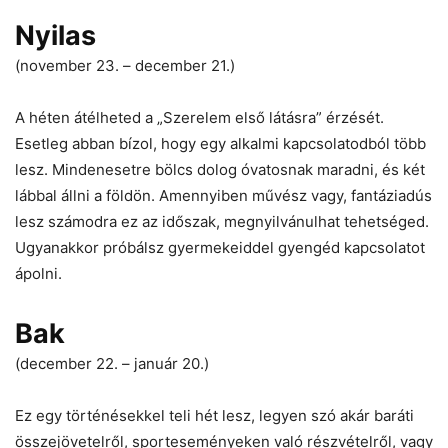
Nyilas
(november 23. – december 21.)
A héten átélheted a „Szerelem első látásra” érzését.
Esetleg abban bízol, hogy egy alkalmi kapcsolatodból több
lesz. Mindenesetre bölcs dolog óvatosnak maradni, és két
lábbal állni a földön. Amennyiben művész vagy, fantáziadús
lesz számodra ez az időszak, megnyilvánulhat tehetséged.
Ugyanakkor próbálsz gyermekeiddel gyengéd kapcsolatot
ápolni.
Bak
(december 22. – január 20.)
Ez egy történésekkel teli hét lesz, legyen szó akár baráti
összejövetelről, sporteseményeken való részvételről, vagy