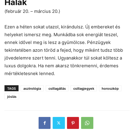
Halak
(február 20. – március 20.)
Ezen a héten sokat utazol, kirándulsz. Új embereket és
helyeket ismersz meg. Munkádba sok energiát teszel,
ennek idővel meg is lesz a gyümölcse. Pénzügyek
tekintetében azon töröd a fejed, hogy miként tudsz több
jövedelemre szert tenni. Ugyanakkor túl sokat költesz a
luxus dolgokra. Ha nem akarsz tönkremenni, érdemes
mértékletesnek lenned.
TAGS
asztrológia
csillagállás
csillagjegyek
horoszkóp
jóslás