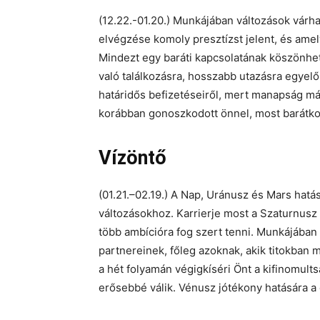
(12.22.-01.20.) Munkájában változások várha
elvégzése komoly presztízst jelent, és amely
Mindezt egy baráti kapcsolatának köszönheti
való találkozásra, hosszabb utazásra egyel
határidős befizetéseiről, mert manapság már 
korábban gonoszkodott önnel, most barátkoz
Vízöntő
(01.21.–02.19.) A Nap, Uránusz és Mars hat
változásokhoz. Karrierje most a Szaturnusz
több ambícióra fog szert tenni. Munkájában 
partnereinek, főleg azoknak, akik titokban 
a hét folyamán végigkíséri Önt a kifinomult
erősebbé válik. Vénusz jótékony hatására a c