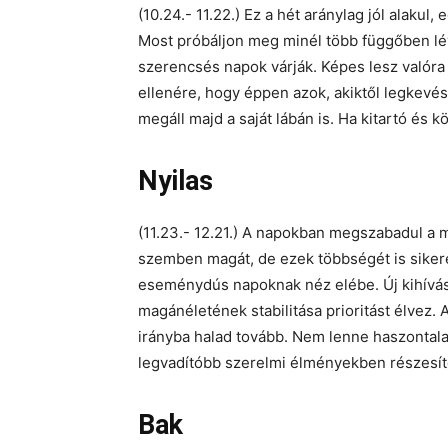
(10.24.- 11.22.) Ez a hét aránylag jól alaku
Most próbáljon meg minél több függőben lé
szerencsés napok várják. Képes lesz valóra 
ellenére, hogy éppen azok, akiktől legkevé
megáll majd a saját lábán is. Ha kitartó és 
Nyilas
(11.23.- 12.21.) A napokban megszabadul a mú
szemben magát, de ezek többségét is sike
eseménydús napoknak néz elébe. Új kihíváso
magánéletének stabilitása prioritást élvez.
irányba halad tovább. Nem lenne haszontal
legvadítóbb szerelmi élményekben részesíte
Bak