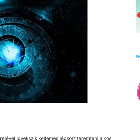
Né
rejével igyekszik kellemes légkört teremteni a Kos