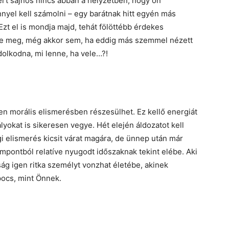
ert sajnos nincs abban a helyzetben, hogy ön
yel kell számolni – egy barátnak hitt egyén más
 Ezt el is mondja majd, tehát fölöttébb érdekes
tse meg, még akkor sem, ha eddig más szemmel nézett
dolkodna, mi lenne, ha vele…?!
en morális elismerésben részesülhet. Ez kellő energiát
yokat is sikeresen vegye. Hét elején áldozatot kell
gi elismerés kicsit várat magára, de ünnep után már
mpontból relatíve nyugodt időszaknak tekint elébe. Aki
g igen ritka személyt vonzhat életébe, akinek
pocs, mint Önnek.