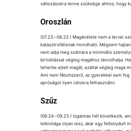
változásokra lenne szüksége ahhoz, hogy k
Oroszlán
(07.23.–08.23.) Magánélete nem a tervei sze
katasztrofálisnak mondható. Mégsem hajland
nem adja meg számára a minimális személye
birtoklással végleg magához láncolhatja. Ha
teherbe ejteti magát, ezáltal végleg maga m
Ami nem fátumszerű, az gyerekkel sem fog 
apróságot ilyen célokra felhasználni.
Szűz
(08.24.–09.23.) Izgalmas hét következik, a
lelkivilága olyan lesz, akár egy felbolydu