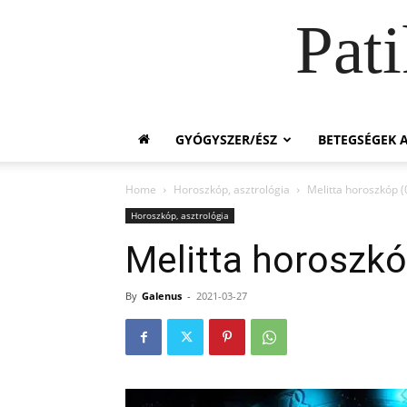
Pat
GYÓGYSZER/ÉSZ
BETEGSÉGEK A
Home
Horoszkóp, asztrológia
Melitta horoszkóp (
Horoszkóp, asztrológia
Melitta horoszkó
By
Galenus
-
2021-03-27