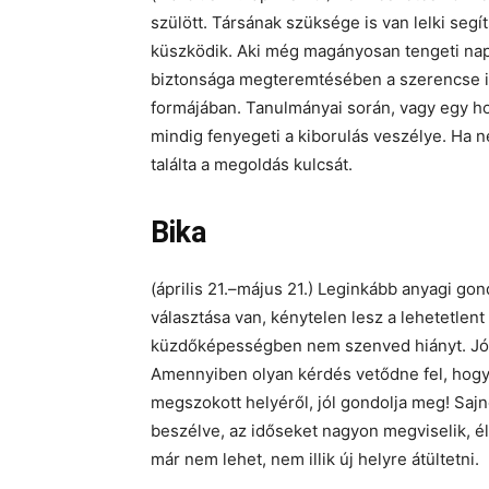
szülött. Társának szüksége is van lelki se
küszködik. Aki még magányosan tengeti napj
biztonsága megteremtésében a szerencse i
formájában. Tanulmányai során, vagy egy 
mindig fenyegeti a kiborulás veszélye. Ha 
találta a megoldás kulcsát.
Bika
(április 21.–május 21.) Leginkább anyagi go
választása van, kénytelen lesz a lehetetlent
küzdőképességben nem szenved hiányt. Jól tu
Amennyiben olyan kérdés vetődne fel, hogy 
megszokott helyéről, jól gondolja meg! Sajno
beszélve, az időseket nagyon megviselik, él
már nem lehet, nem illik új helyre átültetni.