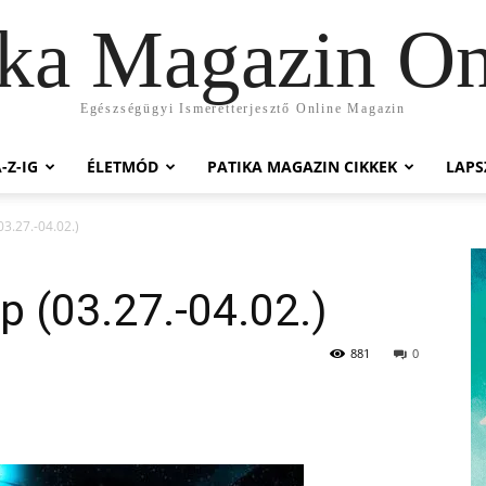
ika Magazin On
Egészségügyi Ismeretterjesztő Online Magazin
-Z-IG
ÉLETMÓD
PATIKA MAGAZIN CIKKEK
LAP
03.27.-04.02.)
p (03.27.-04.02.)
881
0