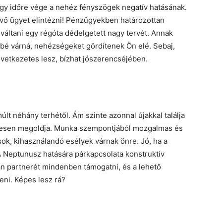
l, egy időre vége a nehéz fényszögek negatív hatásának.
vő ügyet elintézni! Pénzügyekben határozottan
váltani egy régóta dédelgetett nagy tervét. Annak
sbé várná, nehézségeket gördítenek Ön elé. Sebaj,
következetes lesz, bízhat jószerencséjében.
lt néhány terhétől. Ám szinte azonnal újakkal találja
resen megoldja. Munka szempontjából mozgalmas és
k, kihasználandó esélyek várnak önre. Jó, ha a
 A Neptunusz hatására párkapcsolata konstruktív
an partnerét mindenben támogatni, és a lehető
ni. Képes lesz rá?