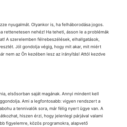
zze nyugalmát. Olyankor is, ha felháborodása jogos.
, ha rettenetesen nehéz! Ha teheti, ásson le a problémák
t! A szerelemben félrebeszélések, elhallgatások,
esztét. Jól gondolja végig, hogy mit akar, mit miért
ár nem az Ön kezében lesz az irányítás! Attól kezdve
lnia, elsősorban saját magának. Annyi mindent kell
iggondolja. Ami a legfontosabb: vigyen rendszert a
bohu a tennivalók sora, már félig nyert ügye van. A
tkozhat, hiszen érzi, hogy jelenlegi párjával valami
bb figyelemre, közös programokra, alapvető