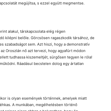
apcsolatát megújítsa, s ezzel együtt megmentse.
rint alakul, társkapcsolata elég régen
ó kilépni belőle. Görcsösen ragaszkodik társához, de
s szabadságot sem. Azt hiszi, hogy a demonstratív
 az Oroszlán nő azt tervezi, hogy agyafúrt módon
ellett tudhassa kiszemeltjét, sürgősen tegyen le róla!
működni. Ráadásul becstelen dolog egy ártatlan
mikor is olyan események történnek, amelyek miatt
lt méhkas. A munkában, megélhetésben történő