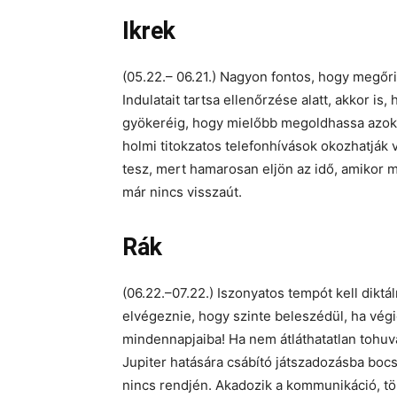
Ikrek
(05.22.– 06.21.) Nagyon fontos, hogy megőri
Indulatait tartsa ellenőrzése alatt, akkor is
gyökeréig, hogy mielőbb megoldhassa azoka
holmi titokzatos telefonhívások okozhatják v
tesz, mert hamarosan eljön az idő, amikor m
már nincs visszaút.
Rák
(06.22.–07.22.) Iszonyatos tempót kell diktá
elvégeznie, hogy szinte beleszédül, ha vég
mindennapjaiba! Ha nem átláthatatlan tohuva
Jupiter hatására csábító játszadozásba bocsá
nincs rendjén. Akadozik a kommunikáció, tö