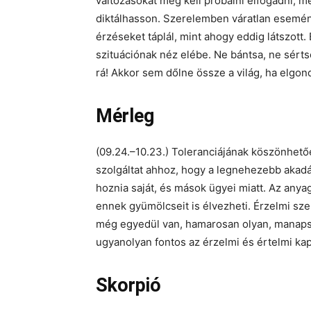
változásokat meg kell próbálni elfogadni, m
diktálhasson. Szerelemben váratlan eseménn
érzéseket táplál, mint ahogy eddig látszott.
szituációnak néz elébe. Ne bántsa, ne sér
rá! Akkor sem dőlne össze a világ, ha elgon
Mérleg
(09.24.–10.23.) Toleranciájának köszönhető
szolgáltat ahhoz, hogy a legnehezebb akadál
hoznia saját, és mások ügyei miatt. Az anya
ennek gyümölcseit is élvezheti. Érzelmi sze
még egyedül van, hamarosan olyan, manapsá
ugyanolyan fontos az érzelmi és értelmi ka
Skorpió