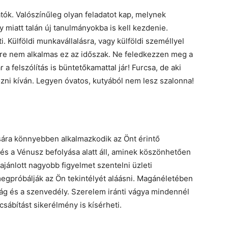
tók. Valószínűleg olyan feladatot kap, melynek
 miatt talán új tanulmányokba is kell kezdenie.
. Külföldi munkavállalásra, vagy külföldi személlyel
őre nem alkalmas ez az időszak. Ne feledkezzen meg a
a felszólítás is büntetőkamattal jár! Furcsa, de aki
ni kíván. Legyen óvatos, kutyából nem lesz szalonna!
ására könnyebben alkalmazkodik az Önt érintő
 és a Vénusz befolyása alatt áll, aminek köszönhetően
ajánlott nagyobb figyelmet szentelni üzleti
megpróbálják az Ön tekintélyét aláásni. Magánéletében
ság és a szenvedély. Szerelem iránti vágya mindennél
sábítást sikerélmény is kísérheti.