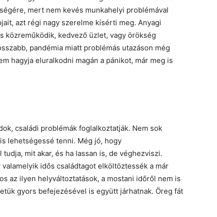
gítségére, mert nem kevés munkahelyi problémával
ait, azt régi nagy szerelme kísérti meg. Anyagi
s közreműködik, kedvező üzlet, vagy örökség
hosszabb, pandémia miatt problémás utazáson még
nem hagyja eluralkodni magán a pánikot, már meg is
ndok, családi problémák foglalkoztatják. Nem sok
 is lehetségessé tenni. Még jó, hogy
dja, mit akar, és ha lassan is, de véghezviszi.
valamelyik idős családtagot elköltöztessék a már
s az ilyen helyváltoztatások, a mostani időről nem is
etük gyors befejezésével is együtt járhatnak. Öreg fát