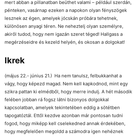
mert abban a pillanatban beüthet valami – például szerdán,
pénteken, vasárnap ezeken a napokon olyan fényszögek
lesznek az égen, amelyek jócskán próbára tehetnek,
különösen anyagi téren. Ne neheztelj olyan személyre,
akiről tudod, hogy nem igazán szeret téged! Hallgass a
megérzéseidre és kezeld helyén, és okosan a dolgokat!
Ikrek
(május 22.- június 21.) Ha nem tanulsz, felbukkanhat a
vágy, hogy képezd magad. Nem kell kapkodnod, mint egy
szikra pattan ki elmédből, hogy merre indulj. A hét második
felében jobban rá fogsz látni bizonyos dolgokkal
kapcsolatban, amelyek tekintetében eddig a sötétben
tapogatóztál. Ettől kezdve azonban már pontosan tudni
fogod, hogy miképp kell cselekedned annak érdekében,
hogy megfelelően megoldd a számodra igen nehéznek