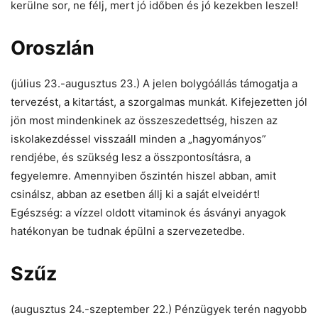
kerülne sor, ne félj, mert jó időben és jó kezekben leszel!
Oroszlán
(július 23.-augusztus 23.) A jelen bolygóállás támogatja a
tervezést, a kitartást, a szorgalmas munkát. Kifejezetten jól
jön most mindenkinek az összeszedettség, hiszen az
iskolakezdéssel visszaáll minden a „hagyományos”
rendjébe, és szükség lesz a összpontosításra, a
fegyelemre. Amennyiben őszintén hiszel abban, amit
csinálsz, abban az esetben állj ki a saját elveidért!
Egészség: a vízzel oldott vitaminok és ásványi anyagok
hatékonyan be tudnak épülni a szervezetedbe.
Szűz
(augusztus 24.-szeptember 22.) Pénzügyek terén nagyobb