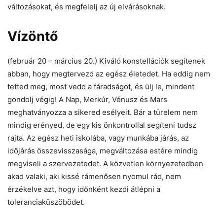
változásokat, és megfelelj az új elvárásoknak.
Vízöntő
(február 20 – március 20.) Kiváló konstellációk segítenek
abban, hogy megtervezd az egész életedet. Ha eddig nem
tetted meg, most vedd a fáradságot, és ülj le, mindent
gondolj végig! A Nap, Merkúr, Vénusz és Mars
meghatványozza a sikered esélyeit. Bár a türelem nem
mindig erényed, de egy kis önkontrollal segíteni tudsz
rajta. Az egész heti iskolába, vagy munkába járás, az
időjárás összevisszasága, megváltozása estére mindig
megviseli a szervezetedet. A közvetlen környezetedben
akad valaki, aki kissé rámenősen nyomul rád, nem
érzékelve azt, hogy időnként kezdi átlépni a
toleranciaküszöbödet.