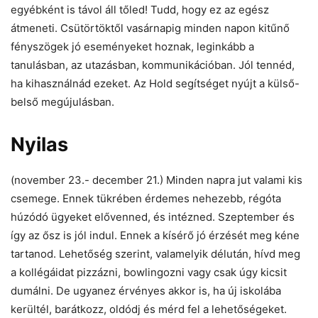
egyébként is távol áll tőled! Tudd, hogy ez az egész
átmeneti. Csütörtöktől vasárnapig minden napon kitűnő
fényszögek jó eseményeket hoznak, leginkább a
tanulásban, az utazásban, kommunikációban. Jól tennéd,
ha kihasználnád ezeket. Az Hold segítséget nyújt a külső-
belső megújulásban.
Nyilas
(november 23.- december 21.) Minden napra jut valami kis
csemege. Ennek tükrében érdemes nehezebb, régóta
húzódó ügyeket elővenned, és intézned. Szeptember és
így az ősz is jól indul. Ennek a kísérő jó érzését meg kéne
tartanod. Lehetőség szerint, valamelyik délután, hívd meg
a kollégáidat pizzázni, bowlingozni vagy csak úgy kicsit
dumálni. De ugyanez érvényes akkor is, ha új iskolába
kerültél, barátkozz, oldódj és mérd fel a lehetőségeket.