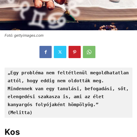
Fotó: gettyimages.com
„Egy probléma nem feltétlenül megoldhatatlan 
attól, hogy eddig nem oldották meg. 
Mindennek van egy tanulási, befogadási, sőt, 
elengedési szakasza is, ami az élet 
kanyargós folyójaként hömpölyög.”

Kos