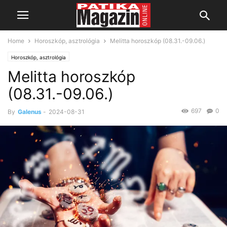
Home
Horoszkóp, asztrológia
Melitta horoszkóp (08.31.-09.06.)
Horoszkóp, asztrológia
Melitta horoszkóp
(08.31.-09.06.)
697
0
By
Galenus
-
2024-08-31