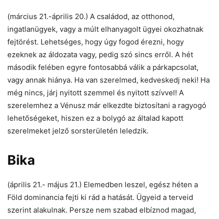
(március 21.-április 20.) A családod, az otthonod,
ingatlanügyek, vagy a múlt elhanyagolt ügyei okozhatnak
fejtörést. Lehetséges, hogy úgy fogod érezni, hogy
ezeknek az áldozata vagy, pedig szó sincs erről. A hét
második felében egyre fontosabbá válik a párkapcsolat,
vagy annak hiánya. Ha van szerelmed, kedveskedj neki! Ha
még nincs, járj nyitott szemmel és nyitott szívvel! A
szerelemhez a Vénusz már elkezdte biztosítani a ragyogó
lehetőségeket, hiszen ez a bolygó az általad kapott
szerelmeket jelző sorsterületén leledzik.
Bika
(április 21.- május 21.) Elemedben leszel, egész héten a
Föld dominancia fejti ki rád a hatását. Ügyeid a terveid
szerint alakulnak. Persze nem szabad elbíznod magad,