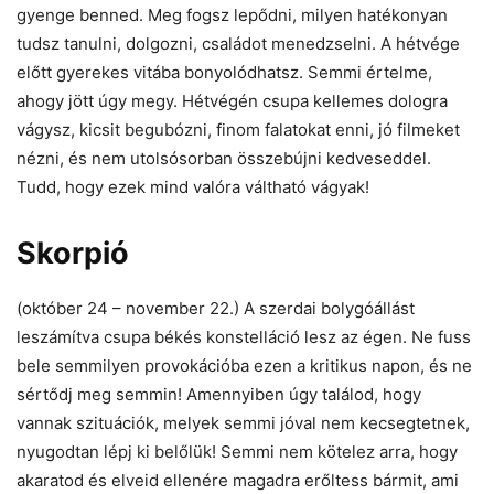
gyenge benned. Meg fogsz lepődni, milyen hatékonyan
tudsz tanulni, dolgozni, családot menedzselni. A hétvége
előtt gyerekes vitába bonyolódhatsz. Semmi értelme,
ahogy jött úgy megy. Hétvégén csupa kellemes dologra
vágysz, kicsit begubózni, finom falatokat enni, jó filmeket
nézni, és nem utolsósorban összebújni kedveseddel.
Tudd, hogy ezek mind valóra váltható vágyak!
Skorpió
(október 24 – november 22.) A szerdai bolygóállást
leszámítva csupa békés konstelláció lesz az égen. Ne fuss
bele semmilyen provokációba ezen a kritikus napon, és ne
sértődj meg semmin! Amennyiben úgy találod, hogy
vannak szituációk, melyek semmi jóval nem kecsegtetnek,
nyugodtan lépj ki belőlük! Semmi nem kötelez arra, hogy
akaratod és elveid ellenére magadra erőltess bármit, ami