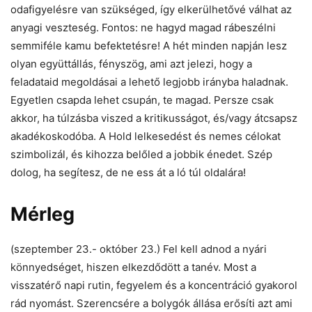
odafigyelésre van szükséged, így elkerülhetővé válhat az
anyagi veszteség. Fontos: ne hagyd magad rábeszélni
semmiféle kamu befektetésre! A hét minden napján lesz
olyan együttállás, fényszög, ami azt jelezi, hogy a
feladataid megoldásai a lehető legjobb irányba haladnak.
Egyetlen csapda lehet csupán, te magad. Persze csak
akkor, ha túlzásba viszed a kritikusságot, és/vagy átcsapsz
akadékoskodóba. A Hold lelkesedést és nemes célokat
szimbolizál, és kihozza belőled a jobbik énedet. Szép
dolog, ha segítesz, de ne ess át a ló túl oldalára!
Mérleg
(szeptember 23.- október 23.) Fel kell adnod a nyári
könnyedséget, hiszen elkezdődött a tanév. Most a
visszatérő napi rutin, fegyelem és a koncentráció gyakorol
rád nyomást. Szerencsére a bolygók állása erősíti azt ami