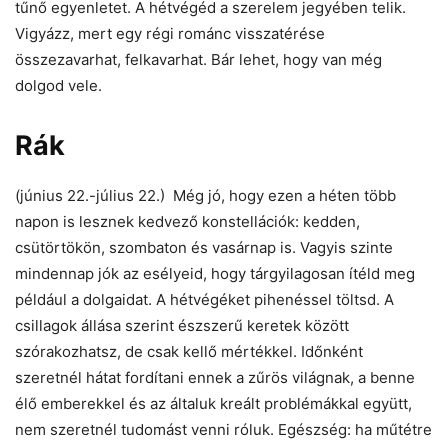
tűnő egyenletet. A hétvégéd a szerelem jegyében telik.
Vigyázz, mert egy régi románc visszatérése
összezavarhat, felkavarhat. Bár lehet, hogy van még
dolgod vele.
Rák
(június 22.-július 22.) Még jó, hogy ezen a héten több
napon is lesznek kedvező konstellációk: kedden,
csütörtökön, szombaton és vasárnap is. Vagyis szinte
mindennap jók az esélyeid, hogy tárgyilagosan ítéld meg
például a dolgaidat. A hétvégéket pihenéssel töltsd. A
csillagok állása szerint észszerű keretek között
szórakozhatsz, de csak kellő mértékkel. Időnként
szeretnél hátat fordítani ennek a zűrös világnak, a benne
élő emberekkel és az általuk kreált problémákkal együtt,
nem szeretnél tudomást venni róluk. Egészség: ha műtétre