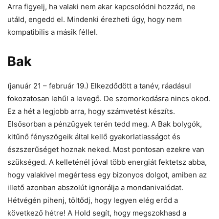
Arra figyelj, ha valaki nem akar kapcsolódni hozzád, ne
utáld, engedd el. Mindenki érezheti úgy, hogy nem
kompatibilis a másik féllel.
Bak
(január 21 – február 19.) Elkezdődött a tanév, ráadásul
fokozatosan lehűl a levegő. De szomorkodásra nincs okod.
Ez a hét a legjobb arra, hogy számvetést készíts.
Elsősorban a pénzügyek terén tedd meg. A Bak bolygók,
kitűnő fényszögeik által kellő gyakorlatiasságot és
észszerűséget hoznak neked. Most pontosan ezekre van
szükséged. A kelleténél jóval több energiát fektetsz abba,
hogy valakivel megértess egy bizonyos dolgot, amiben az
illető azonban abszolút ignorálja a mondanivalódat.
Hétvégén pihenj, töltődj, hogy legyen elég erőd a
következő hétre! A Hold segít, hogy megszokhasd a