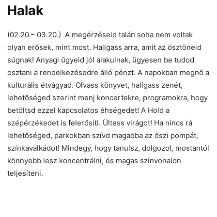
Halak
(02.20.– 03.20.) A megérzéseid talán soha nem voltak
olyan erősek, mint most. Hallgass arra, amit az ösztöneid
súgnak! Anyagi ügyeid jól alakulnak, ügyesen be tudod
osztani a rendelkezésedre álló pénzt. A napokban megnő a
kulturális étvágyad. Olvass könyvet, hallgass zenét,
lehetőséged szerint menj koncertekre, programokra, hogy
betöltsd ezzel kapcsolatos éhségedet! A Hold a
szépérzékedet is felerősíti. Ültess virágot! Ha nincs rá
lehetőséged, parkokban szívd magadba az őszi pompát,
színkavalkádot! Mindegy, hogy tanulsz, dolgozol, mostantól
könnyebb lesz koncentrálni, és magas színvonalon
teljesíteni.