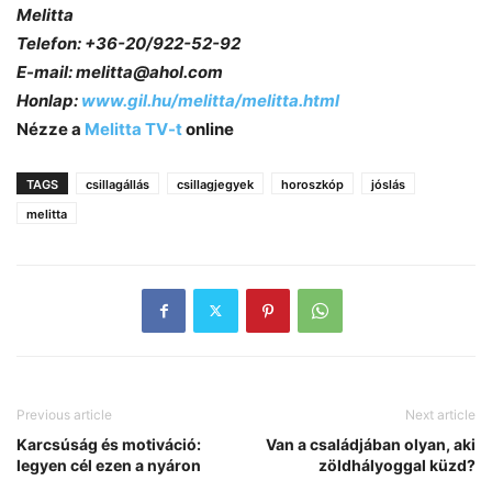
Melitta
Telefon: +36-20/922-52-92
E-mail: melitta@ahol.com
Honlap:
www.gil.hu/melitta/melitta.html
Nézze a
Melitta TV-t
online
TAGS
csillagállás
csillagjegyek
horoszkóp
jóslás
melitta
Previous article
Next article
Karcsúság és motiváció:
Van a családjában olyan, aki
legyen cél ezen a nyáron
zöldhályoggal küzd?