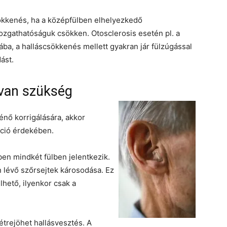
sökkenés, ha a középfülben elhelyezkedő
ozgathatóságuk csökken. Otosclerosis esetén pl. a
ába, a halláscsökkenés mellett gyakran jár fülzúgással
ást.
 van szükség
énő korrigálására, akkor
táció érdekében.
ben mindkét fülben jelentkezik.
n lévő szőrsejtek károsodása. Ez
hető, ilyenkor csak a
étrejöhet hallásvesztés. A