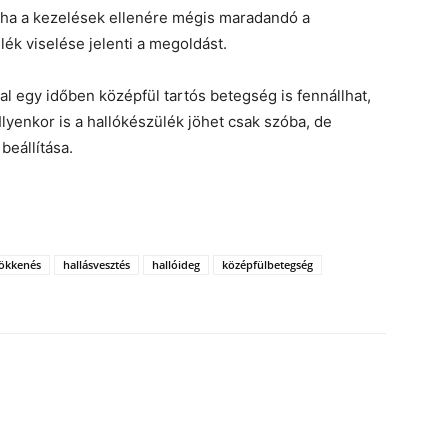
ha a kezelések ellenére mégis maradandó a
lék viselése jelenti a megoldást.
l egy időben középfül tartós betegség is fennállhat,
lyenkor is a hallókészülék jöhet csak szóba, de
beállítása.
sökkenés
hallásvesztés
hallóideg
középfülbetegség