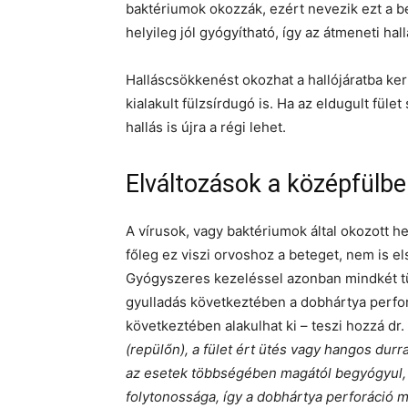
baktériumok okozzák, ezért nevezik ezt a b
helyileg jól gyógyítható, így az átmeneti ha
Halláscsökkenést okozhat a hallójáratba kerü
kialakult fülzsírdugó is. Ha az eldugult füle
hallás is újra a régi lehet.
Elváltozások a középfülb
A vírusok, vagy baktériumok által okozott h
főleg ez viszi orvoshoz a beteget, nem is el
Gyógyszeres kezeléssel azonban mindkét tü
gyulladás következtében a dobhártya perfo
következtében alakulhat ki – teszi hozzá dr
(repülőn), a fület ért ütés vagy hangos durr
az esetek többségében magától begyógyul, 
folytonossága, így a dobhártya perforáció mia