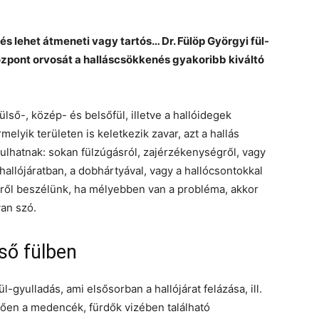
s lehet átmeneti vagy tartós… Dr. Fülöp Györgyi fül-
özpont orvosát a halláscsökkenés gyakoribb kiváltó
lső-, közép- és belsőfül, illetve a hallóidegek
yik területen is keletkezik zavar, azt a hallás
kulhatnak: sokan fülzúgásról, zajérzékenységről, vagy
allójáratban, a dobhártyával, vagy a hallócsontokkal
ről beszélünk, ha mélyebben van a probléma, akkor
van szó.
lső fülben
-gyulladás, ami elsősorban a hallójárat felázása, ill.
zően a medencék, fürdők vizében található