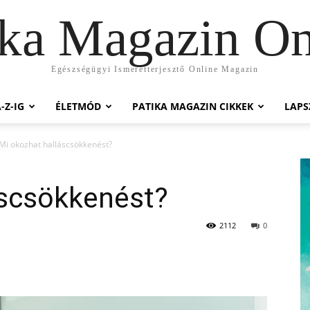
ika Magazin On
Egészségügyi Ismeretterjesztő Online Magazin
-Z-IG
ÉLETMÓD
PATIKA MAGAZIN CIKKEK
LAP
Mi okozhat halláscsökkenést?
áscsökkenést?
2112
0