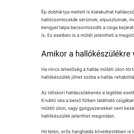
Ép dobhártya mellett is kialakulhat hallásc
hallócsontocskák sérülnek, elpusztulnak, m
kengyel talpa becsontosodik a csiga bejárat
is. Ez esetben is a műtét jelentheti a megold
Amikor a hallókészülékre
Ha nincs lehetőség a hallás műtéti úton tört
hallókészülék jöhet szóba a hallás rehabili
Az időskori halláscsökkenés a legtöbb eset
Kiváltó oka a belső fülben található csigába
műtéti úton, vagy gyógyszerekkel nem kezel
hallókészülék jelenthet megoldást.
Hirtelen, erős hanghatás következtében is l