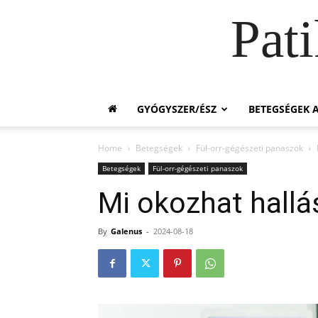
Pat
GYÓGYSZER/ÉSZ
BETEGSÉGEK A
Home
Betegségek
Fül-orr-gégészeti panaszok
Betegségek
Fül-orr-gégészeti panaszok
Mi okozhat hall
By
Galenus
-
2024-08-18