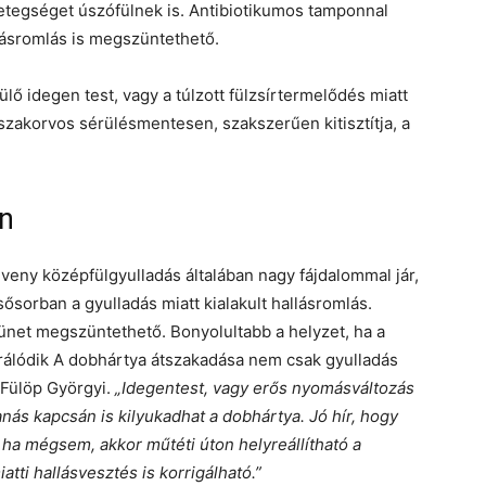
etegséget úszófülnek is. Antibiotikumos tamponnal
llásromlás is megszüntethető.
lő idegen test, vagy a túlzott fülzsírtermelődés miatt
t szakorvos sérülésmentesen, szakszerűen kitisztítja, a
en
eveny középfülgyulladás általában nagy fájdalommal jár,
sősorban a gyulladás miatt kialakult hallásromlás.
net megszüntethető. Bonyolultabb a helyzet, ha a
rálódik A dobhártya átszakadása nem csak gyulladás
. Fülöp Györgyi.
„Idegentest, vagy erős nyomásváltozás
anás kapcsán is kilyukadhat a dobhártya. Jó hír, hogy
ha mégsem, akkor műtéti úton helyreállítható a
tti hallásvesztés is korrigálható.”