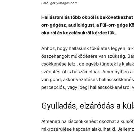
Fotó: gettyimages.com
Hallásromlás több okból is bekövetkezhet é
orr-gégész, audiológust, a Fül-orr-gége K
okairól és kezelésükről kérdeztük.
Ahhoz, hogy hallásunk tökéletes legyen, a kü
összehangolt működésére van szükség. Bármel
csökkenése jelzi, de egyéb tünetek is kiala
szédülésről is beszámolnak. Amennyiben a h
van gond, akkor vezetéses halláscsökkenés
percepciós, vagy idegi halláscsökkenésről 
Gyulladás, elzáródás a kü
Átmeneti halláscsökkenést okozhat a külsőfül
mikrosérülése kapcsán alakulhat ki. Jellem