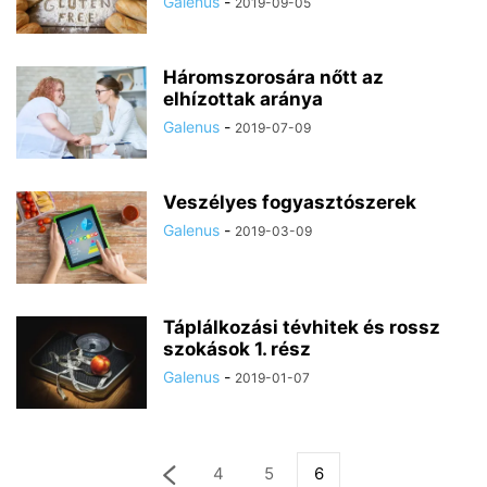
Galenus
-
2019-09-05
Háromszorosára nőtt az
elhízottak aránya
Galenus
-
2019-07-09
Veszélyes fogyasztószerek
Galenus
-
2019-03-09
Táplálkozási tévhitek és rossz
szokások 1. rész
Galenus
-
2019-01-07
4
5
6