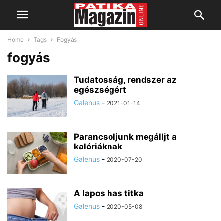
Home
Tags
Fogyás
fogyás
Tudatosság, rendszer az
egészségért
Galenus
-
2021-01-14
Parancsoljunk megálljt a
kalóriáknak
Galenus
-
2020-07-20
A lapos has titka
Galenus
-
2020-05-08