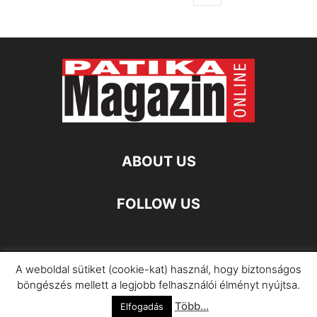
ABOUT US
FOLLOW US
A weboldal sütiket (cookie-kat) használ, hogy biztonságos
Impresszum
Adatkezelési Információ
böngészés mellett a legjobb felhasználói élményt nyújtsa.
Több...
©
Elfogadás