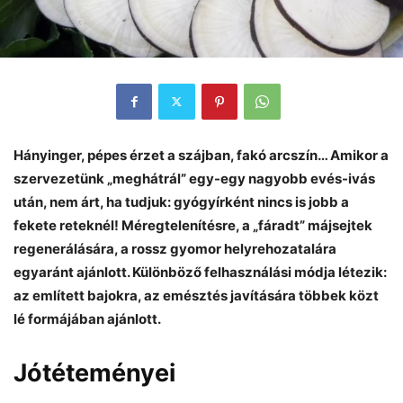
Hányinger, pépes érzet a szájban, fakó arcszín… Amikor a
szervezetünk „meghátrál” egy-egy nagyobb evés-ivás
után, nem árt, ha tudjuk: gyógyírként nincs is jobb a
fekete reteknél! Méregtelenítésre, a „fáradt” májsejtek
regenerálására, a rossz gyomor helyrehozatalára
egyaránt ajánlott. Különböző felhasználási módja létezik:
az említett bajokra, az emésztés javítására többek közt
lé formájában ajánlott.
Jótéteményei