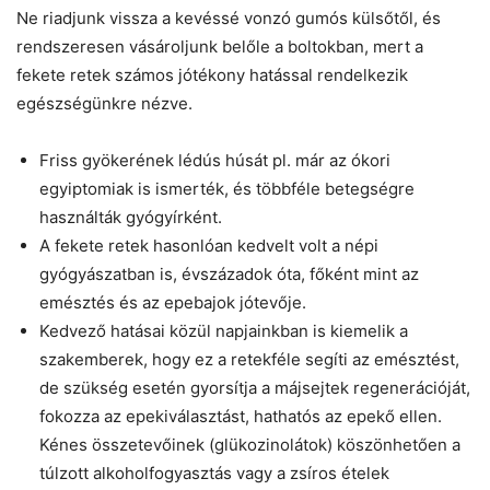
Ne riadjunk vissza a kevéssé vonzó gumós külsőtől, és
rendszeresen vásároljunk belőle a boltokban, mert a
fekete retek számos jótékony hatással rendelkezik
egészségünkre nézve.
Friss gyökerének lédús húsát pl. már az ókori
egyiptomiak is ismerték, és többféle betegségre
használták gyógyírként.
A fekete retek hasonlóan kedvelt volt a népi
gyógyászatban is, évszázadok óta, főként mint az
emésztés és az epebajok jótevője.
Kedvező hatásai közül napjainkban is kiemelik a
szakemberek, hogy ez a retekféle segíti az emésztést,
de szükség esetén gyorsítja a májsejtek regenerációját,
fokozza az epekiválasztást, hathatós az epekő ellen.
Kénes összetevőinek (glükozinolátok) köszönhetően a
túlzott alkoholfogyasztás vagy a zsíros ételek