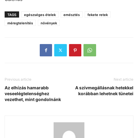
TAGS
egészséges ételek
emésztés
fekete retek
méregtelenítés
növények
Previous article
Next article
Az elhízás hamarabb
A szívmegállásnak hetekkel
veseelégtelenséghez
korábban lehetnek tünetei
vezethet, mint gondolnánk