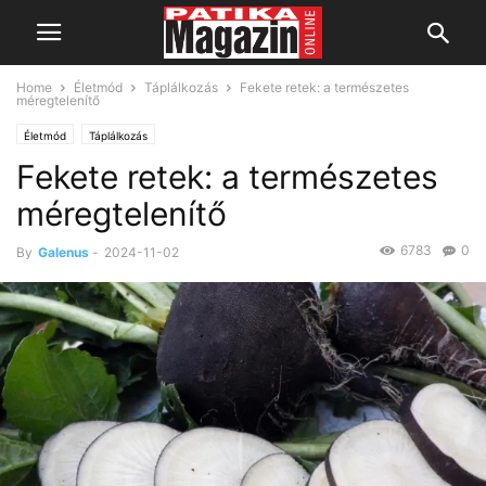
Home
Életmód
Táplálkozás
Fekete retek: a természetes
méregtelenítő
Életmód
Táplálkozás
Fekete retek: a természetes
méregtelenítő
6783
0
By
Galenus
-
2024-11-02