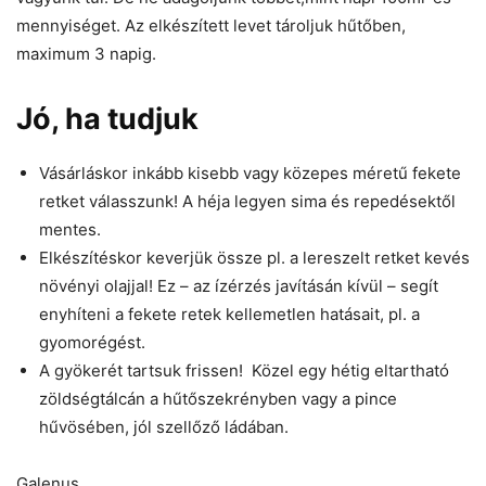
mennyiséget. Az elkészített levet tároljuk hűtőben,
maximum 3 napig.
Jó, ha tudjuk
Vásárláskor inkább kisebb vagy közepes méretű fekete
retket válasszunk! A héja legyen sima és repedésektől
mentes.
Elkészítéskor keverjük össze pl. a lereszelt retket kevés
növényi olajjal! Ez – az ízérzés javításán kívül – segít
enyhíteni a fekete retek kellemetlen hatásait, pl. a
gyomorégést.
A gyökerét tartsuk frissen! Közel egy hétig eltartható
zöldségtálcán a hűtőszekrényben vagy a pince
hűvösében, jól szellőző ládában.
Galenus