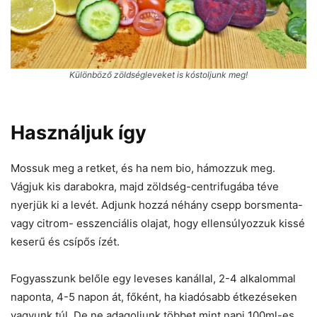
Különböző zöldségleveket is kóstoljunk meg!
Használjuk így
Mossuk meg a retket, és ha nem bio, hámozzuk meg.
Vágjuk kis darabokra, majd zöldség-centrifugába téve
nyerjük ki a levét. Adjunk hozzá néhány csepp borsmenta-
vagy citrom- esszenciális olajat, hogy ellensúlyozzuk kissé
keserű és csípős ízét.
Fogyasszunk belőle egy leveses kanállal, 2-4 alkalommal
naponta, 4-5 napon át, főként, ha kiadósabb étkezéseken
vagyunk túl. De ne adagoljunk többet,mint napi 100ml-es