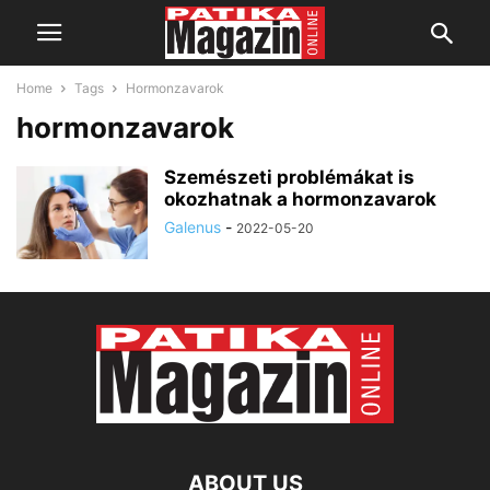
Home
Tags
Hormonzavarok
hormonzavarok
Szemészeti problémákat is
okozhatnak a hormonzavarok
Galenus
-
2022-05-20
ABOUT US