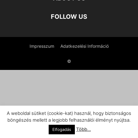
FOLLOW US
Impresszum
Adatkezelési Információ
©
A weboldal sütiket (cookie-kat) használ, hogy biztonságos
böngészés mellett a legjobb felhasználói élményt nyújtsa.
Több...
Elfogadás