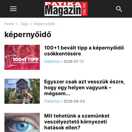
Home
Tags
Képernyőidő
képernyőidő
100+1 bevált tipp a képernyőidő
csökkentésére
Galenus
-
2026-07-11
Egyszer csak azt vesszük észre,
hogy egy helyen vagyunk –
mégsem...
Galenus
-
2026-06-03
Mit tehetünk a szemünket
veszélyeztető környezeti
hatások ellen?