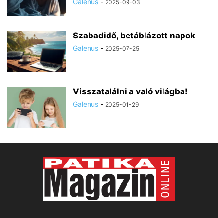
Galenus
-
2025-09-03
Szabadidő, betáblázott napok
Galenus
-
2025-07-25
Visszatalálni a való világba!
Galenus
-
2025-01-29