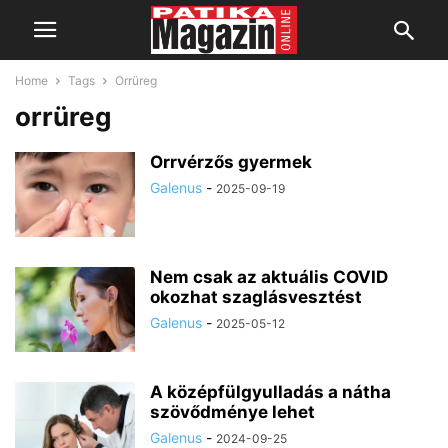
Home
Tags
Orrüreg
orrüreg
Orrvérzős gyermek
Galenus
-
2025-09-19
Nem csak az aktuális COVID
okozhat szaglásvesztést
Galenus
-
2025-05-12
A középfülgyulladás a nátha
szövődménye lehet
Galenus
-
2024-09-25