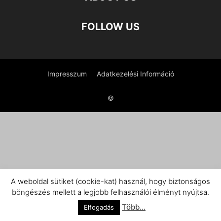
FOLLOW US
Impresszum
Adatkezelési Információ
©
A weboldal sütiket (cookie-kat) használ, hogy biztonságos
böngészés mellett a legjobb felhasználói élményt nyújtsa.
Több...
Elfogadás