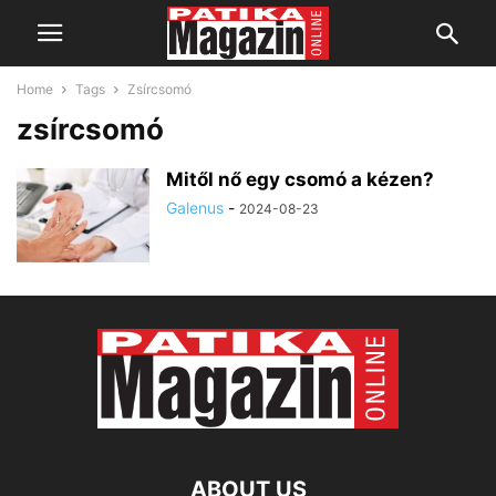
Home
Tags
Zsírcsomó
zsírcsomó
Mitől nő egy csomó a kézen?
Galenus
-
2024-08-23
ABOUT US