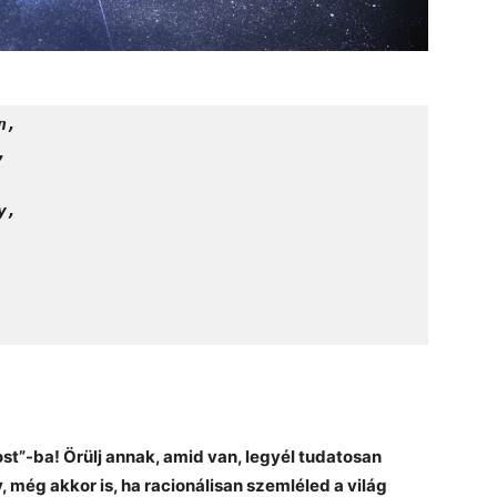
n,
,
y,
t”-ba! Örülj annak, amid van, legyél tudatosan
y, még akkor is, ha racionálisan szemléled a világ