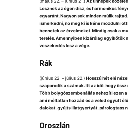
(május 22. – június 21.)
Az ünnepek közeledt
Lesznek az égen dísz, és harmonikus fénys
egyaránt. Nagyon sok minden múlik rajtad
ismerkedni, no meg ki is kéne mozdulni ot
bennetek az érzelmeket. Mindig csak a m
terelés. Amennyiben kizárólag egyikőtök 
veszekedés lesz a vége.
Rák
(június 22. – július 22.)
Hosszú hét elé néze
szaporodik a számuk. Itt az idő, hogy öss
Több bolygószembenállás nehezíti ezen a 
ami méltatlan hozzád és a veled együtt él
dalokat, gyújts illatgyertyát, párologtass 
Oroszlán