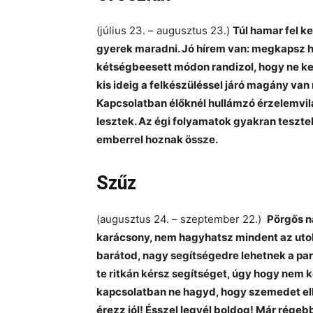
(július 23. – augusztus 23.)
Túl hamar fel k
gyerek maradni. Jó hírem van: megkapsz h
kétségbeesett módon randizol, hogy ne ke
kis ideig a felkészüléssel járó magány va
Kapcsolatban élőknél hullámzó érzelemvil
lesztek. Az égi folyamatok gyakran tesztel
emberrel hoznak össze.
Szűz
(augusztus 24. – szeptember 22.)
Pörgős na
karácsony, nem hagyhatsz mindent az utol
barátod, nagy segítségedre lehetnek a pa
te ritkán kérsz segítséget, úgy hogy nem k
kapcsolatban ne hagyd, hogy szemedet elh
érezz jól! Ésszel legyél boldog! Már régebb