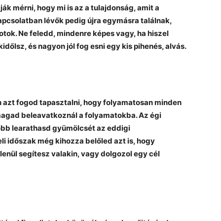
ják mérni, hogy mi is az a tulajdonság, amit a
apcsolatban lévők pedig újra egymásra találnak,
potok. Ne feledd, mindenre képes vagy, ha hiszel
őlsz, és nagyon jól fog esni egy kis pihenés, alvás.
azt fogod tapasztalni, hogy folyamatosan minden
 magad beleavatkoznál a folyamatokba. Az égi
őbb learathasd gyümölcsét az eddigi
li időszak még kihozza belőled azt is, hogy
nül segítesz valakin, vagy dolgozol egy cél