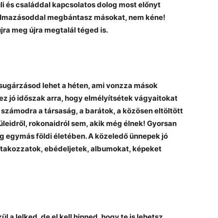
li és családdal kapcsolatos dolog most előnyt
galmazásoddal megbántasz másokat, nem kéne!
jra meg újra megtalál téged is.
isugárzásod lehet a héten, ami vonzza mások
ez jó időszak arra, hogy elmélyítsétek vágyaitokat
s számodra a társaság, a barátok, a közösen eltöltött
üleidről, rokonaidról sem, akik még élnek! Gyorsan
ég egymás földi életében. A közeledő ünnepek jó
ntakozzatok, ebédeljetek, albumokat, képeket
 a lelked, de el kell hinned, hogy te is lehetsz