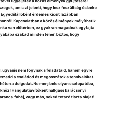
ével figyeljetek a közös élmények gyűjtésére!
zögek, ami azt jelenti, hogy lesz feszültség és béke
. Egyedülállóként érdemes kicsit lazábban
thonról! Kapcsolatban a közös élmények mélyíthetik
unka van előtérben, ez gyakran magadnak egyfajta
nyakába szakad minden teher, biztos, hogy
l, ugyanis nem fogynak a feladataid, hanem egyre
zeszedd a családod és megosszátok a tennivalókat.
héten a dolgodat. Ne menj bele olyan csetepatéba,
őkhöz! Hangulatjavítóként hallgass karácsonyi
narancs, fahéj, vagy más, neked tetsző tiszta olajat!