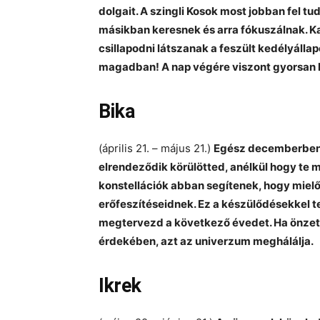
dolgait. A szingli Kosok most jobban fel tud
másikban keresnek és arra fókuszálnak. K
csillapodni látszanak a feszült kedélyálla
magadban! A nap végére viszont gyorsan kid
Bika
(április 21. – május 21.)
Egész decemberben 
elrendeződik körülötted, anélkül hogy te
konstellációk abban segítenek, hogy miel
erőfeszítéseidnek. Ez a készülődésekkel te
megtervezd a következő évedet. Ha önzetle
érdekében, azt az univerzum meghálálja.
Ikrek