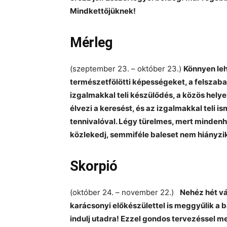
Mindkettőjüknek!
Mérleg
(szeptember 23. – október 23.)
Könnyen leh
természetfölötti képességeket, a felszaba
izgalmakkal teli készülődés, a közös helye
élvezi a keresést, és az izgalmakkal teli i
tennivalóval. Légy türelmes, mert minden
közlekedj, semmiféle baleset nem hiányzi
Skorpió
(október 24. – november 22.)
Nehéz hét vá
karácsonyi előkészülettel is meggyűlik a b
indulj utadra! Ezzel gondos tervezéssel m