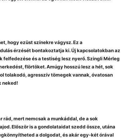
et, hogy ezüst színekre vágysz. Ez a
dulás érzését bontakoztatja ki. Új kapcsolatokban az
k felfedezése és a testiség lesz nyerő. Szingli Mérleg
smerkedést, flörtöket. Amúgy hosszú lesz a hét, sok
hol tolakodó, agresszív tömegek vannak, óvatosan
k neked!
r rád, mert nemcsak a munkáddal, de a sok
ajod. Először is a gondolataidat szedd össze, utána
egkönnyítheted a dolgodat, és akár egy-két órával