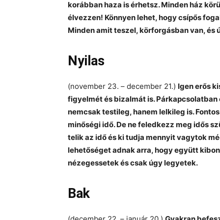
korábban haza is érhetsz. Minden ház körü
élvezzen! Könnyen lehet, hogy csípős fo
Minden amit teszel, körforgásban van, és ú
Nyilas
(november 23. – december 21.)
Igen erős k
figyelmét és bizalmát is. Párkapcsolatban 
nemcsak testileg, hanem lelkileg is. Fonto
minőségi idő. De ne feledkezz meg idős sz
telik az idő és ki tudja mennyit vagytok m
lehetőséget adnak arra, hogy együtt kibo
nézegessetek és csak úgy legyetek.
Bak
(december 22. – január 20.)
Gyakran befeszül