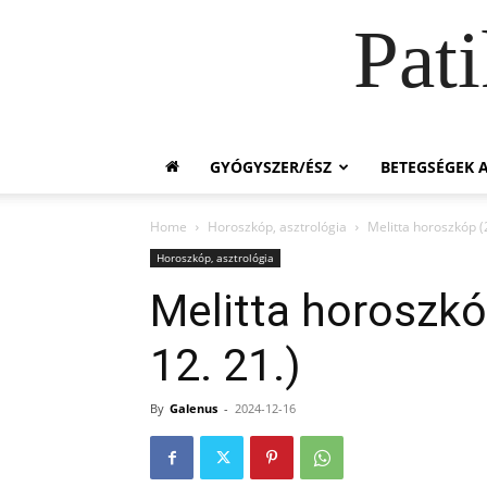
Pat
GYÓGYSZER/ÉSZ
BETEGSÉGEK A
Home
Horoszkóp, asztrológia
Melitta horoszkóp (2
Horoszkóp, asztrológia
Melitta horoszkó
12. 21.)
By
Galenus
-
2024-12-16