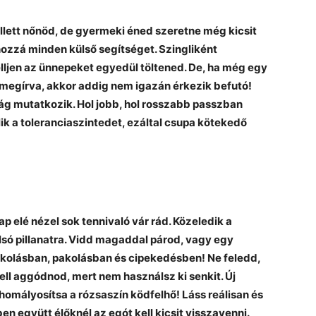
ellett nőnöd, de gyermeki éned szeretne még kicsit
ozzá minden külső segítséget. Szingliként
lljen az ünnepeket egyedül töltened. De, ha még egy
n megírva, akkor addig nem igazán érkezik befutó!
ág mutatkozik. Hol jobb, hol rosszabb passzban
ik a toleranciaszintedet, ezáltal csupa kötekedő
p elé nézel sok tennivaló vár rád. Közeledik a
só pillanatra. Vidd magaddal párod, vagy egy
rkolásban, pakolásban és cipekedésben! Ne feledd,
ell aggódnod, mert nem használsz ki senkit. Új
omályosítsa a rózsaszín ködfelhő! Láss reálisan és
en együtt élőknél az egót kell kicsit visszavenni.