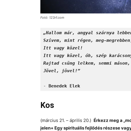
Fotó: 123rf.com
„Hallom már, angyal szárnya lebbe
Szívem, mint régen, meg-megrebben
Itt vagy közel!
Itt vagy közel, óh, szép karácson
Rajtad csüng lelkem, semmi máson,
Jövel, jövel!”
- 
Benedek Elek
Kos
(március 21. – április 20.)
Érkezz meg a „mos
jelen+ Egy spirituális fejlődés részese vag