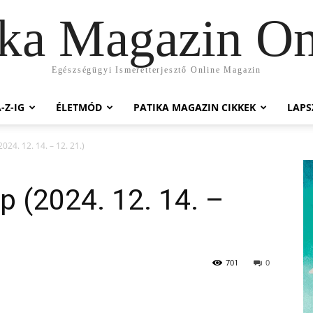
ika Magazin On
Egészségügyi Ismeretterjesztő Online Magazin
-Z-IG
ÉLETMÓD
PATIKA MAGAZIN CIKKEK
LAP
024. 12. 14. – 12. 21.)
p (2024. 12. 14. –
701
0