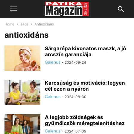
Home
Tags
Antioxidáns
antioxidáns
Sárgarépa kivonatos maszk, a jó
arcszín garanciája
Galenus
-
2024-09-24
Karcsúság és motiváció: legyen
cél ezen a nyáron
Galenus
-
2024-08-30
A legjobb zöldségek és
gyümölcsök méregtelenítéshez
Galenus
-
2024-07-09