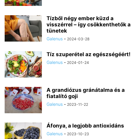
Tízből négy ember küzd a
visszérrel – így csökkenthetők a
tünetek
Galenus
-
2024-03-28
Tíz szuperétel az egészségéért!
Galenus
-
2024-01-24
A grandiózus gránátalma és a
fiatalító goji
Galenus
-
2023-11-22
Áfonya, a legjobb antioxidáns
Galenus
-
2023-10-23