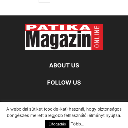
ABOUT US
FOLLOW US
A weboldal sütiket (cookie-kat) használ, hogy biztonságos
Impresszum
Adatkezelési Információ
böngészés mellett a legjobb felhasználói élményt nyújtsa.
Több...
©
Elfogadás