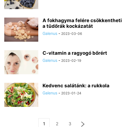
A fokhagyma felére csökkentheti
a tüdőrák kockázatát
Galenus
-
2023-03-06
C-vitamin a ragyogó bőrért
Galenus
-
2023-02-19
Kedvenc salátánk: a rukkola
Galenus
-
2023-01-24
1
2
3