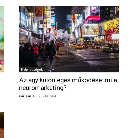
Érdekességek
Az agy különleges működése: mi a
neuromarketing?
Galenus
-
2021-02-04
0
0