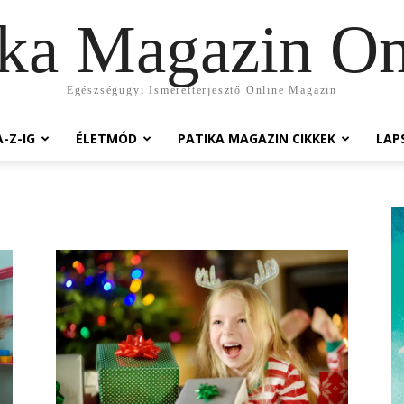
ika Magazin On
Egészségügyi Ismeretterjesztő Online Magazin
-Z-IG
ÉLETMÓD
PATIKA MAGAZIN CIKKEK
LAP