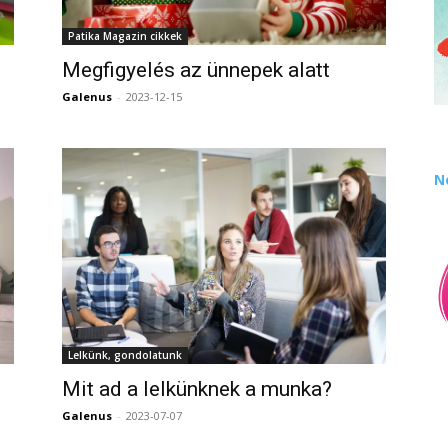
Patika Magazin cikkek
Megfigyelés az ünnepek alatt
Galenus
-
2023-12-15
0
0
N
Lelkünk, gondolatunk
Mit ad a lelkünknek a munka?
Galenus
-
2023-07-07
0
0