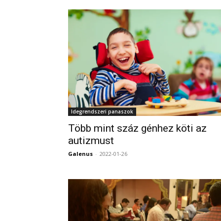
Idegrendszeri panaszok
Több mint száz génhez köti az
autizmust
Galenus
-
2022-01-26