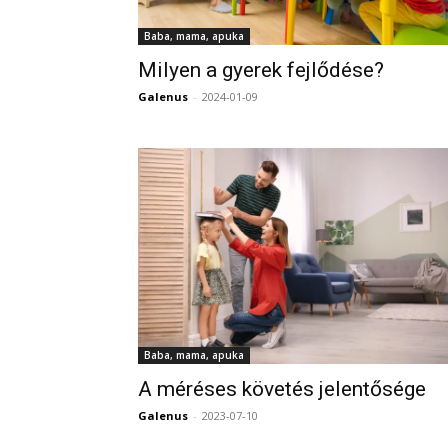
Baba, mama, apuka
Milyen a gyerek fejlődése?
Galenus
-
2024-01-09
Baba, mama, apuka
A méréses követés jelentősége
Galenus
-
2023-07-10