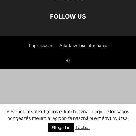
FOLLOW US
Impresszum
Adatkezelési Információ
©
A weboldal sütiket (cookie-kat) használ, hogy biztonságos
böngészés mellett a legjobb felhasználói élményt nyújtsa.
Több...
Elfogadás