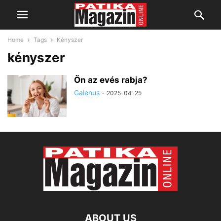
Home
Tags
Kényszer
kényszer
Ön az evés rabja?
Galenus
-
2025-04-25
ABOUT US