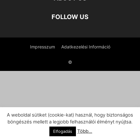
FOLLOW US
Impresszum
Adatkezelési Információ
©
A weboldal sütiket (cookie-kat) használ, hogy biztonságos
böngészés mellett a legjobb felhasználói élményt nyújtsa.
Több...
Elfogadás