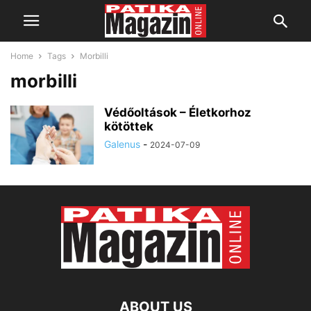
Home
Tags
Morbilli
morbilli
Védőoltások – Életkorhoz
kötöttek
Galenus
-
2024-07-09
ABOUT US