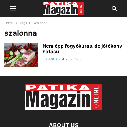
Home
Tags
Szalonna
szalonna
Nem épp fogyókúrás, de jótékony
hatású
Galenus
-
2023-02-07
ABOUT US