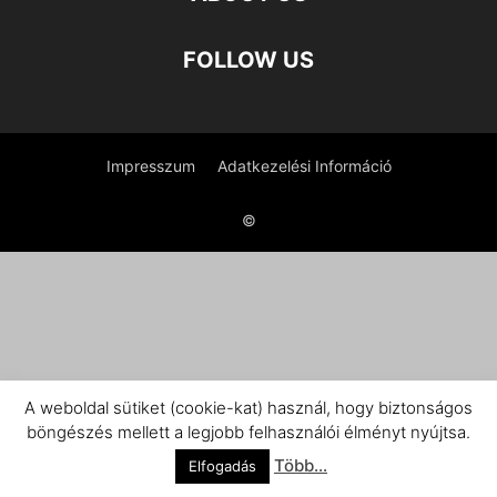
FOLLOW US
Impresszum
Adatkezelési Információ
©
A weboldal sütiket (cookie-kat) használ, hogy biztonságos
böngészés mellett a legjobb felhasználói élményt nyújtsa.
Több...
Elfogadás