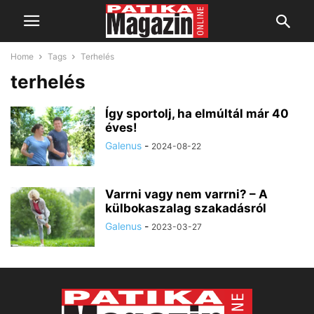
Home
Tags
Terhelés
terhelés
Így sportolj, ha elmúltál már 40
éves!
Galenus
-
2024-08-22
Varrni vagy nem varrni? – A
külbokaszalag szakadásról
Galenus
-
2023-03-27