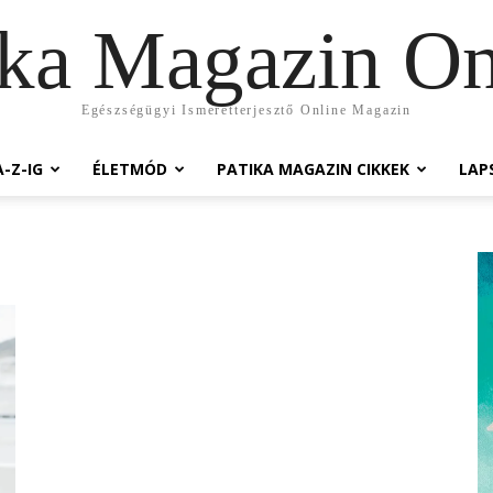
ika Magazin On
Egészségügyi Ismeretterjesztő Online Magazin
-Z-IG
ÉLETMÓD
PATIKA MAGAZIN CIKKEK
LAP