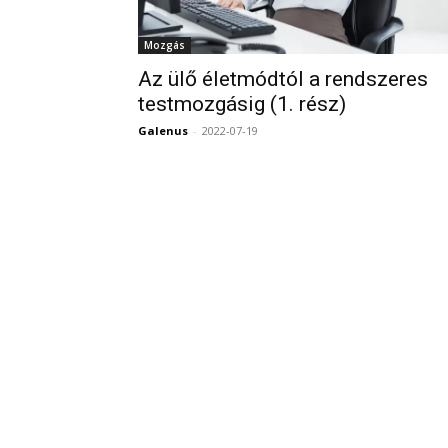
Mozgás
Az ülő életmódtól a rendszeres
testmozgásig (1. rész)
Galenus
-
2022-07-19