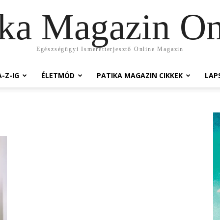
ika Magazin On
Egészségügyi Ismeretterjesztő Online Magazin
-Z-IG
ÉLETMÓD
PATIKA MAGAZIN CIKKEK
LAP