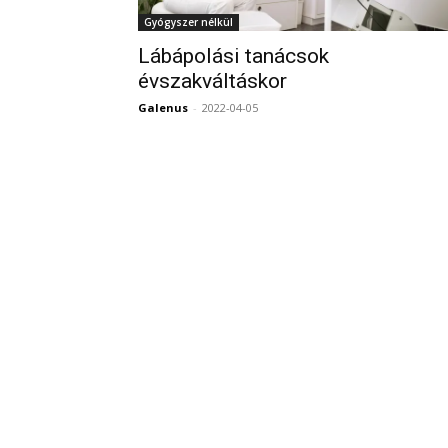
Gyógyszer nélkül
Lábápolási tanácsok
évszakváltáskor
Galenus
-
2022-04-05